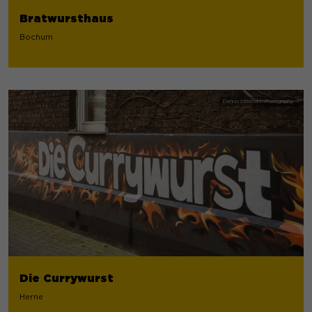
Bratwursthaus
Bochum
Die Currywurst
Herne