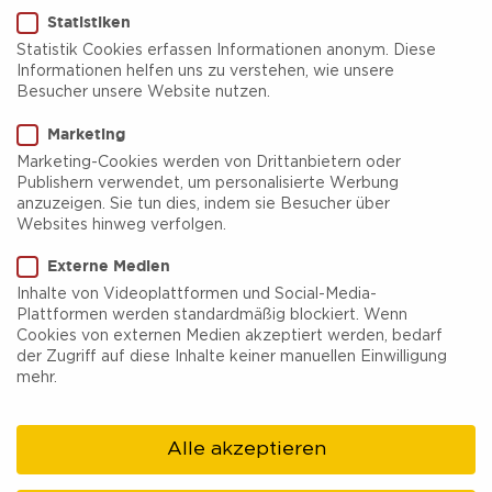
Echt lecker!
Statistiken
Statistik Cookies erfassen Informationen anonym. Diese
Currywurst und Pommes – dafür ist das Ruhrgebiet
Informationen helfen uns zu verstehen, wie unsere
Besucher unsere Website nutzen.
bekannt! Richtig gehört, liebe Berliner:innen! Aber
Marketing
natürlich gibt es hier nicht nur Currywurst, sondern
Marketing-Cookies werden von Drittanbietern oder
zahlreiche hippe Cafés, szenige Bars und
Publishern verwendet, um personalisierte Werbung
Restaurants mit Küche aus der ganzen Welt. Also
anzuzeigen. Sie tun dies, indem sie Besucher über
Websites hinweg verfolgen.
los schlemme dich durch die Region!
Externe Medien
Inhalte von Videoplattformen und Social-Media-
Plattformen werden standardmäßig blockiert. Wenn
CAFES & BISTROS
Cookies von externen Medien akzeptiert werden, bedarf
der Zugriff auf diese Inhalte keiner manuellen Einwilligung
Alle Städte
mehr.
Alle akzeptieren