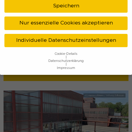
Speichern
Nur essenzielle Cookies akzeptieren
Individuelle Datenschutzeinstellungen
Cookie-Details
BARISTOTELES
Datenschutzerklärung
Impressum
Bochum
Datenschutzeinstellungen
Wenn Sie unter 16 Jahre alt sind und Ihre Zustimmung zu
freiwilligen Diensten geben möchten, müssen Sie Ihre
Erziehungsberechtigten um Erlaubnis bitten.
Wir verwenden Cookies und andere Technologien auf
unserer Website. Einige von ihnen sind essenziell, während
andere uns helfen, diese Website und Ihre Erfahrung zu
verbessern.
Personenbezogene Daten können verarbeitet
werden (z. B. IP-Adressen), z. B. für personalisierte Anzeigen