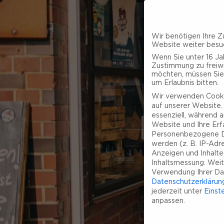
Wir benötigen Ihre Z
Website weiter besu
Wenn Sie unter 16 Jah
Zustimmung zu freiwi
möchten, müssen Sie
um Erlaubnis bitten.
Wir verwenden Cooki
auf unserer Website. 
essenziell, während a
Website und Ihre Erf
Personenbezogene D
werden (z. B. IP-Adres
Anzeigen und Inhalt
Inhaltsmessung.
Weit
Verwendung Ihrer Dat
Datenschutzerklärun
jederzeit unter
Einst
anpassen.