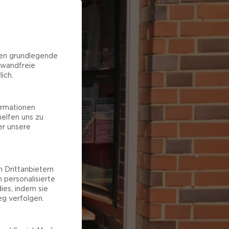
hen grundlegende
nwandfreie
ich.
ormationen
elfen uns zu
er unsere
 Drittanbietern
 personalisierte
ies, indem sie
g verfolgen.