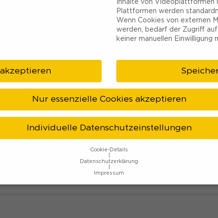
Inhalte von Videoplattformen 
Plattformen werden standardm
Wenn Cookies von externen M
werden, bedarf der Zugriff auf
keiner manuellen Einwilligung 
NG
WHAT TO DO?
VERANSTALTUNGEN
ÜBE
 akzeptieren
Speiche
Nur essenzielle Cookies akzeptieren
Individuelle Datenschutzeinstellungen
frisches, traditionell gebrautes Bier. Wollt ihr die ge
Cookie-Details
och zum Bier-Tasting mit passenden Bier-Häppchen an
Datenschutzerklärung
Impressum
Datenschutzeinstellungen
hre alt sind und Ihre Zustimmung zu freiwilligen Diensten geben 
htigten um Erlaubnis bitten.