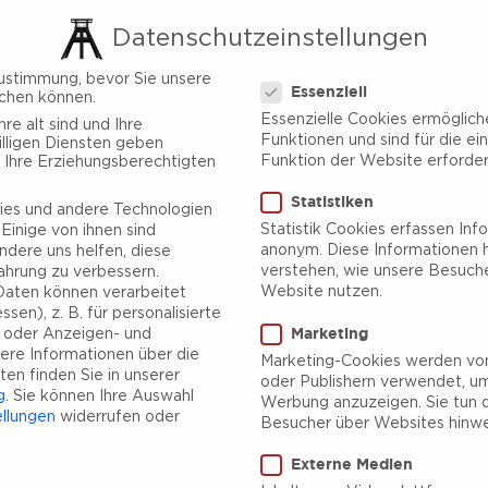
Datenschutzeinstellungen
Datenschutzeinstellungen
ustimmung, bevor Sie unsere
Essenziell
chen können.
Essenzielle Cookies ermöglic
re alt sind und Ihre
Funktionen und sind für die ei
lligen Diensten geben
Funktion der Website erforderl
 Ihre Erziehungsberechtigten
Statistiken
es und andere Technologien
Statistik Cookies erfassen Inf
Einige von ihnen sind
anonym. Diese Informationen h
ndere uns helfen, diese
verstehen, wie unsere Besuch
ahrung zu verbessern.
Website nutzen.
aten können verarbeitet
sen), z. B. für personalisierte
Marketing
e oder Anzeigen- und
ere Informationen über die
Marketing-Cookies werden von
en finden Sie in unserer
oder Publishern verwendet, um
g
.
Sie können Ihre Auswahl
Werbung anzuzeigen. Sie tun d
ellungen
widerrufen oder
Besucher über Websites hinwe
Externe Medien