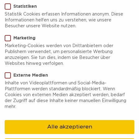
Statistiken
Statistik Cookies erfassen Informationen anonym. Diese
Informationen helfen uns zu verstehen, wie unsere
Besucher unsere Website nutzen.
Marketing
Café
Eisdiele/Eiscafé
Bäckerei/Konditorei
deutsch
Marketing-Cookies werden von Drittanbietern oder
italienisch
mediterran
allergiefreundlich
Publishern verwendet, um personalisierte Werbung
anzuzeigen. Sie tun dies, indem sie Besucher über
Websites hinweg verfolgen.
Hafencafé Marina Rünthe
Externe Medien
Das Hafencafé Marina Rünthe ist ein gemütlicher
Inhalte von Videoplattformen und Social-Media-
Plattformen werden standardmäßig blockiert. Wenn
Treffpunkt am Wasser, ideal für eine entspannte
Cookies von externen Medien akzeptiert werden, bedarf
Auszeit mit Köstlichkeiten aus der
der Zugriff auf diese Inhalte keiner manuellen Einwilligung
mehr.
hausgemachten Konditorei. Die Mischung aus
deutscher, italienischer und mediterraner Küche
Alle akzeptieren
macht das Café zu einem Anziehungspunkt für