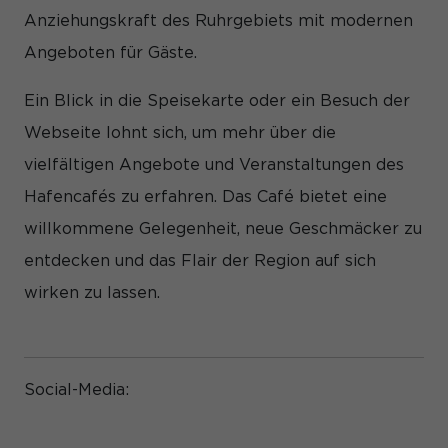
und Inhalte oder Anzeigen- und Inhaltsmessung.
Weitere
Anziehungskraft des Ruhrgebiets mit modernen
Informationen über die Verwendung Ihrer Daten finden Sie in
unserer
Datenschutzerklärung
.
Angeboten für Gäste.
Hier finden Sie eine Übersicht über alle verwendeten
Cookies. Sie können Ihre Einwilligung zu ganzen Kategorien
geben oder sich weitere Informationen anzeigen lassen und
Ein Blick in die Speisekarte oder ein Besuch der
so nur bestimmte Cookies auswählen.
Webseite lohnt sich, um mehr über die
Alle akzeptieren
Speichern
vielfältigen Angebote und Veranstaltungen des
Hafencafés zu erfahren. Das Café bietet eine
Nur essenzielle Cookies akzeptieren
willkommene Gelegenheit, neue Geschmäcker zu
Zurück
entdecken und das Flair der Region auf sich
Datenschutzeinstellungen
Essenziell (1)
wirken zu lassen.
Essenzielle Cookies ermöglichen grundlegende Funktionen und
sind für die einwandfreie Funktion der Website erforderlich.
Cookie-Informationen anzeigen
Social-Media:
Sta
Statistiken (1)
Statistik Cookies erfassen Informationen anonym. Diese