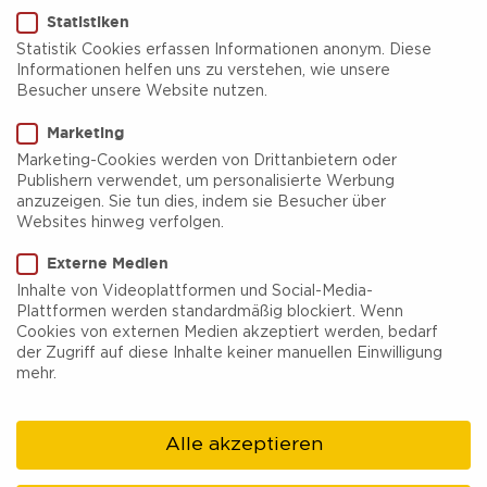
Statistiken
Statistik Cookies erfassen Informationen anonym. Diese
Informationen helfen uns zu verstehen, wie unsere
Besucher unsere Website nutzen.
Marketing
Mach mal
Marketing-Cookies werden von Drittanbietern oder
Publishern verwendet, um personalisierte Werbung
Ruhrlaub!
anzuzeigen. Sie tun dies, indem sie Besucher über
Websites hinweg verfolgen.
Externe Medien
Ruhrgebiet, Ruhrpott, Revier – all diese
Inhalte von Videoplattformen und Social-Media-
Plattformen werden standardmäßig blockiert. Wenn
Bezeichnungen stehen für ein und dieselbe
Cookies von externen Medien akzeptiert werden, bedarf
unverwechselbare Region „tief im Westen“. Hier
der Zugriff auf diese Inhalte keiner manuellen Einwilligung
mehr.
kannst Du eine Menge erleben. Hochseilklettern
zwischen stillgelegten Hochöfen, Tauchen in einem
Alle akzeptieren
ehemaligen Gasometer oder Eislaufen umgeben von