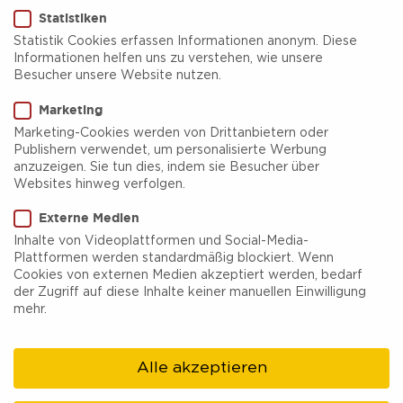
Statistiken
Statistik Cookies erfassen Informationen anonym. Diese
Informationen helfen uns zu verstehen, wie unsere
Besucher unsere Website nutzen.
Marketing
Restaurant
sonstiges
vegetarisch
vegan
Marketing-Cookies werden von Drittanbietern oder
Publishern verwendet, um personalisierte Werbung
PAN´s Bebop
anzuzeigen. Sie tun dies, indem sie Besucher über
Websites hinweg verfolgen.
Der PAN's Bebop verfolgt ein ganzheitliches
Externe Medien
Konzept. Es wird PANtastisches Soulfood von
Inhalte von Videoplattformen und Social-Media-
Plattformen werden standardmäßig blockiert. Wenn
Hot Dogs über Burger bis hin zu Sandwiches
Cookies von externen Medien akzeptiert werden, bedarf
&amp; Salaten geboten. Alle Kreationen, von den
der Zugriff auf diese Inhalte keiner manuellen Einwilligung
mehr.
Saucen über die Toppings bis hin zur veganen
Vurst, werden in liebevoller Handarbeit ohne
Alle akzeptieren
Zusatz-/ Konservierungsstoffe für euch