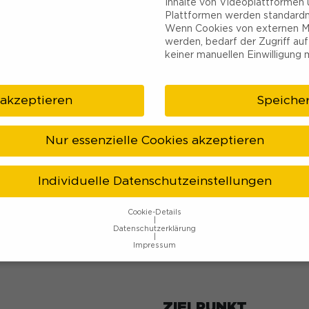
Inhalte von Videoplattformen 
Plattformen werden standardm
Wenn Cookies von externen M
werden, bedarf der Zugriff auf
keiner manuellen Einwilligung 
NG
WHAT TO DO?
VERANSTALTUNGEN
ÜBE
 akzeptieren
Speiche
gestour
Nur essenzielle Cookies akzeptieren
andel erfahren
Individuelle Datenschutzeinstellungen
Cookie-Details
107
104 m
85 m
17 m
Rund-Tou
Datenschutzerklärung
Impressum
Datenschutzeinstellungen
hre alt sind und Ihre Zustimmung zu freiwilligen Diensten geben 
ZIELPUNKT
htigten um Erlaubnis bitten.