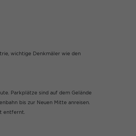
sind essenziell,
nbezogene Daten
nhalte oder
 finden Sie in
gung zu ganzen
mte Cookies
strie, wichtige Denkmäler wie den
Zurück
nktion der Website
ute. Parkplätze sind auf dem Gelände
nbahn bis zur Neuen Mitte anreisen.
Statistiken
 entfernt.
hen, wie unsere