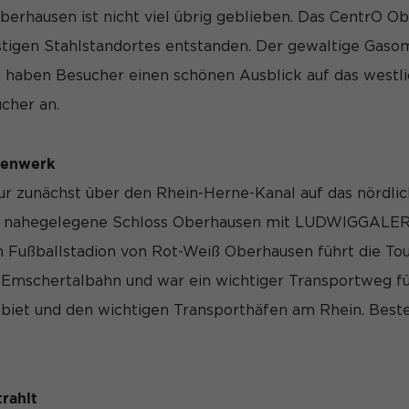
berhausen ist nicht viel übrig geblieben. Das CentrO Ob
nstigen Stahlstandortes entstanden. Der gewaltige Gaso
rden von Drittanbietern oder Publishern verwendet, um personalisie
h haben Besucher einen schönen Ausblick auf das westl
ies, indem sie Besucher über Websites hinweg verfolgen.
ucher an.
Cookie-Informationen anzeigen
 (7)
fenwerk
ttformen und Social-Media-Plattformen werden standardmäßig blockie
 zunächst über den Rhein-Herne-Kanal auf das nördlich
tiert werden, bedarf der Zugriff auf diese Inhalte keiner manuellen Ein
Cookie-Informationen anzeigen
s nahegelegene Schloss Oberhausen mit LUDWIGGALERIE
 Fußballstadion von Rot-Weiß Oberhausen führt die To
Datensch
r Emschertalbahn und war ein wichtiger Transportweg fü
biet und den wichtigen Transporthäfen am Rhein. Beste
rahlt