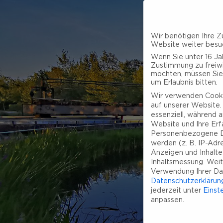
Wir benötigen Ihre Z
Website weiter besu
Wenn Sie unter 16 Jah
Zustimmung zu freiwi
möchten, müssen Sie
um Erlaubnis bitten.
Wir verwenden Cooki
auf unserer Website. 
essenziell, während a
Website und Ihre Erf
Personenbezogene D
werden (z. B. IP-Adres
Anzeigen und Inhalt
Inhaltsmessung.
Weit
Verwendung Ihrer Dat
Datenschutzerklärun
jederzeit unter
Einst
anpassen.