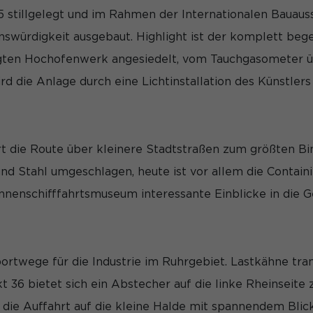
stillgelegt und im Rahmen der Internationalen Bauaus
swürdigkeit ausgebaut. Highlight ist der komplett beg
legten Hochofenwerk angesiedelt, vom Tauchgasometer ü
d die Anlage durch eine Lichtinstallation des Künstler
 die Route über kleinere Stadtstraßen zum größten Bi
d Stahl umgeschlagen, heute ist vor allem die Containie
nnenschifffahrtsmuseum interessante Einblicke in die Ge
ortwege für die Industrie im Ruhrgebiet. Lastkähne tr
36 bietet sich ein Abstecher auf die linke Rheinseite
 die Auffahrt auf die kleine Halde mit spannendem Blic