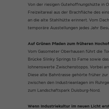
Von der riesigen Gutehoffnungshütte in O
Marketing (3)
Freizeitareal aus der Brachfläche des ei
Marketing-Cookies we
an die alte Stahlhütte erinnert. Vom Dac
anzuzeigen. Sie tun d
temporäre Ausstellungen jedes Jahr Bes
Externe Medien
Auf Grünen Pfaden zum früheren Hocho
Inhalte von Videopla
Vom Gasometer Oberhausen führt die Tour
externen Medien akzep
Brücke Slinky Springs to Fame sowie da
lohnenswerte Zwischenstopps. Vorbei am
Diese alte Bahntrasse gehörte früher zu
zwischen den Industrieanlagen im Ruhrge
zum Landschaftspark Duisburg-Nord.
Wenn Industriekultur im neuen Licht erst