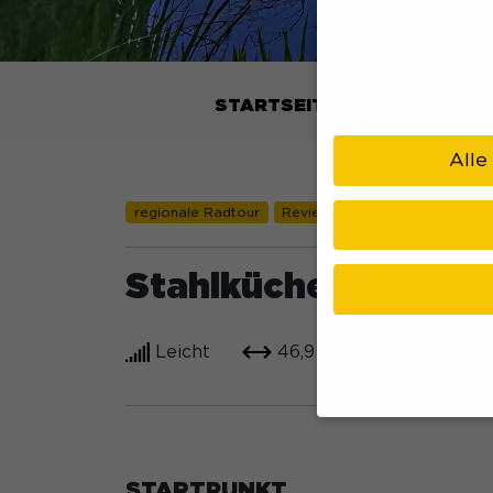
STARTSEITE
REISEPLANU
Alle
regionale Radtour
RevierRoute
Rundkurs
Ta
Stahlküche – Den W
Leicht
46,9 km
3:02 h
Wenn Sie unter 16 Ja
STARTPUNKT
Ihre Erziehungsberec