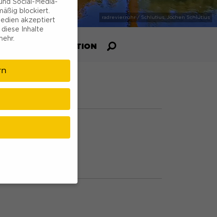
und Social-Media-
äßig blockiert.
edien akzeptiert
 diese Inhalte
mehr.
R UNS
INSPIRATION
rn
r
möchten, müssen Sie