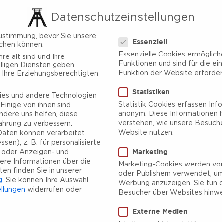
Datenschutzeinstellungen
Datenschutzeinstellungen
ustimmung, bevor Sie unsere
Essenziell
chen können.
Essenzielle Cookies ermöglic
re alt sind und Ihre
Funktionen und sind für die ei
lligen Diensten geben
Funktion der Website erforderl
 Ihre Erziehungsberechtigten
Statistiken
es und andere Technologien
Statistik Cookies erfassen Inf
Einige von ihnen sind
anonym. Diese Informationen h
ndere uns helfen, diese
verstehen, wie unsere Besuch
ahrung zu verbessern.
Website nutzen.
aten können verarbeitet
sen), z. B. für personalisierte
Marketing
e oder Anzeigen- und
ere Informationen über die
Marketing-Cookies werden von
en finden Sie in unserer
oder Publishern verwendet, um
g
.
Sie können Ihre Auswahl
Werbung anzuzeigen. Sie tun d
ellungen
widerrufen oder
Besucher über Websites hinwe
Externe Medien