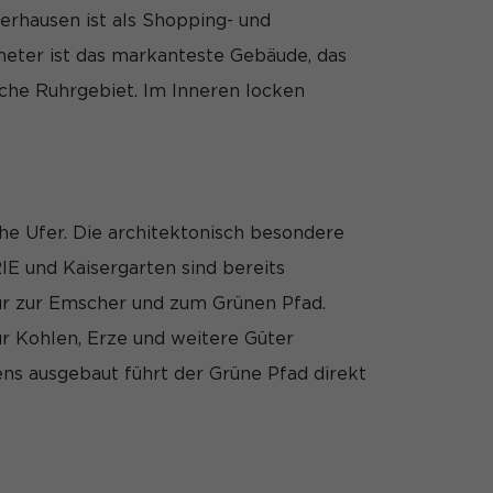
erhausen ist als Shopping- und
Marketing
meter ist das markanteste Gebäude, das
rte Werbung
iche Ruhrgebiet. Im Inneren locken
Externe Medien
rt. Wenn Cookies von
e Ufer. Die architektonisch besondere
willigung mehr.
 und Kaisergarten sind bereits
ur zur Emscher und zum Grünen Pfad.
utzerklärung
Impressum
r Kohlen, Erze und weitere Güter
ns ausgebaut führt der Grüne Pfad direkt