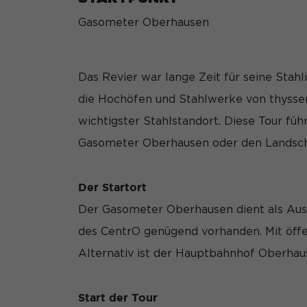
Wir verwenden Cookie
Gasometer Oberhausen
während andere uns h
können verarbeitet we
Anzeigen- und Inhal
unserer
Datenschutze
Das Revier war lange Zeit für seine Stahl
Hier finden Sie eine 
Kategorien geben ode
die Hochöfen und Stahlwerke von thysse
auswählen.
wichtigster Stahlstandort. Diese Tour fü
Alle akzeptieren
Gasometer Oberhausen oder den Landsch
Datenschutzeinstell
Essenziell (1)
Der Startort
Essenzielle Cookies 
erforderlich.
Der Gasometer Oberhausen dient als Ausg
des CentrO genügend vorhanden. Mit öffe
Statistiken (1)
Alternativ ist der Hauptbahnhof Oberhau
Statistik Cookies er
Besucher unsere Web
Start der Tour