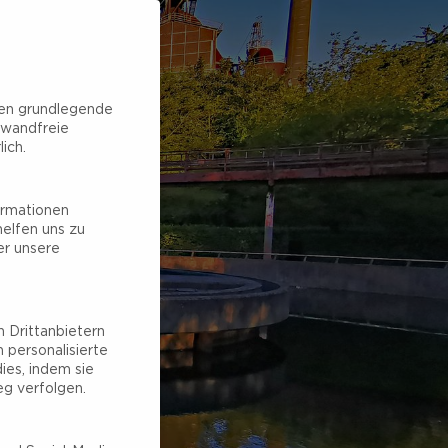
hen grundlegende
nwandfreie
ich.
ormationen
elfen uns zu
er unsere
 Drittanbietern
 personalisierte
ies, indem sie
g verfolgen.