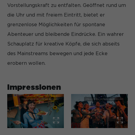
Informationen helfen uns zu verstehen, wie unsere Besucher
Vorstellungskraft zu entfalten. Geöffnet rund um
unsere Website nutzen.
die Uhr und mit freiem Eintritt, bietet er
Cookie-Informationen anzeigen
grenzenlose Möglichkeiten für spontane
Mar
Marketing (3)
Abenteuer und bleibende Eindrücke. Ein wahrer
Marketing-Cookies werden von Drittanbietern oder Publishern
Schauplatz für kreative Köpfe, die sich abseits
verwendet, um personalisierte Werbung anzuzeigen. Sie tun
dies, indem sie Besucher über Websites hinweg verfolgen.
des Mainstreams bewegen und jede Ecke
Cookie-Informationen anzeigen
erobern wollen.
Ex
Externe Medien (7)
Inhalte von Videoplattformen und Social-Media-Plattformen
Impressionen
werden standardmäßig blockiert. Wenn Cookies von externen
Medien akzeptiert werden, bedarf der Zugriff auf diese Inhalte
keiner manuellen Einwilligung mehr.
Cookie-Informationen anzeigen
Datenschutzerklärung
Impressum