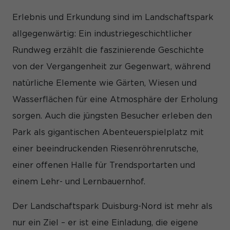
und Inhalte oder Anzeigen- und Inhaltsmessung.
Weitere
Informationen über die Verwendung Ihrer Daten finden Sie in
Erlebnis und Erkundung sind im Landschaftspark
unserer
Datenschutzerklärung
.
Hier finden Sie eine Übersicht über alle verwendeten
allgegenwärtig: Ein industriegeschichtlicher
Cookies. Sie können Ihre Einwilligung zu ganzen Kategorien
Rundweg erzählt die faszinierende Geschichte
geben oder sich weitere Informationen anzeigen lassen und
so nur bestimmte Cookies auswählen.
von der Vergangenheit zur Gegenwart, während
Alle akzeptieren
Speichern
natürliche Elemente wie Gärten, Wiesen und
Wasserflächen für eine Atmosphäre der Erholung
Nur essenzielle Cookies akzeptieren
sorgen. Auch die jüngsten Besucher erleben den
Zurück
Park als gigantischen Abenteuerspielplatz mit
Datenschutzeinstellungen
einer beeindruckenden Riesenröhrenrutsche,
Essenziell (1)
einer offenen Halle für Trendsportarten und
Essenzielle Cookies ermöglichen grundlegende Funktionen und
sind für die einwandfreie Funktion der Website erforderlich.
einem Lehr- und Lernbauernhof.
Cookie-Informationen anzeigen
Der Landschaftspark Duisburg-Nord ist mehr als
Sta
Statistiken (1)
nur ein Ziel – er ist eine Einladung, die eigene
Statistik Cookies erfassen Informationen anonym. Diese