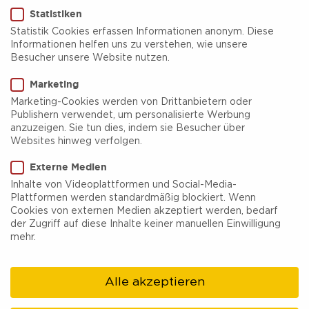
Statistiken
Statistik Cookies erfassen Informationen anonym. Diese
Informationen helfen uns zu verstehen, wie unsere
Besucher unsere Website nutzen.
Landschaftspark Duisburg-
Marketing
Nord
Marketing-Cookies werden von Drittanbietern oder
Publishern verwendet, um personalisierte Werbung
anzuzeigen. Sie tun dies, indem sie Besucher über
Der Landschaftspark Duisburg-Nord ist ein
Websites hinweg verfolgen.
Eldorado für urbane Entdecker und Freigeister.
Externe Medien
Ein atemberaubendes Zusammenspiel aus
Inhalte von Videoplattformen und Social-Media-
Plattformen werden standardmäßig blockiert. Wenn
Vergangenheit und kreativem Neubeginn
Cookies von externen Medien akzeptiert werden, bedarf
erwartet Besucher inmitten des Ruhrgebiets.
der Zugriff auf diese Inhalte keiner manuellen Einwilligung
mehr.
Hier verschmelzen Industriekultur und
Naturerlebnis zu einer einzigartigen Symbiose.
Alle akzeptieren
Ob bei Tageslicht oder in der mystischen