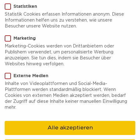
Statistiken
Statistik Cookies erfassen Informationen anonym. Diese
Informationen helfen uns zu verstehen, wie unsere
Besucher unsere Website nutzen.
Marketing
regionale Radtour
RevierRoute
Tagestour
Marketing-Cookies werden von Drittanbietern oder
Publishern verwendet, um personalisierte Werbung
Haldenglück – Ausblicke
anzuzeigen. Sie tun dies, indem sie Besucher über
Websites hinweg verfolgen.
erfahren
Externe Medien
Inhalte von Videoplattformen und Social-Media-
Medium
39,3 km
2:34 h
Plattformen werden standardmäßig blockiert. Wenn
Cookies von externen Medien akzeptiert werden, bedarf
der Zugriff auf diese Inhalte keiner manuellen Einwilligung
108
127 m
95 m
30 m
mehr.
Alle akzeptieren