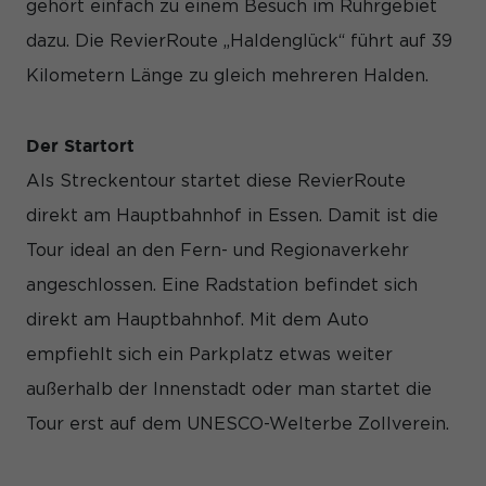
gehört einfach zu einem Besuch im Ruhrgebiet
und Inhalte oder Anzeigen- und Inhaltsmessung.
Weitere
Informationen über die Verwendung Ihrer Daten finden Sie in
dazu. Die RevierRoute „Haldenglück“ führt auf 39
unserer
Datenschutzerklärung
.
Hier finden Sie eine Übersicht über alle verwendeten
Kilometern Länge zu gleich mehreren Halden.
Cookies. Sie können Ihre Einwilligung zu ganzen Kategorien
geben oder sich weitere Informationen anzeigen lassen und
so nur bestimmte Cookies auswählen.
Der Startort
Alle akzeptieren
Speichern
Als Streckentour startet diese RevierRoute
direkt am Hauptbahnhof in Essen. Damit ist die
Nur essenzielle Cookies akzeptieren
Tour ideal an den Fern- und Regionaverkehr
Zurück
angeschlossen. Eine Radstation befindet sich
Datenschutzeinstellungen
Essenziell (1)
direkt am Hauptbahnhof. Mit dem Auto
Essenzielle Cookies ermöglichen grundlegende Funktionen und
empfiehlt sich ein Parkplatz etwas weiter
sind für die einwandfreie Funktion der Website erforderlich.
außerhalb der Innenstadt oder man startet die
Cookie-Informationen anzeigen
Tour erst auf dem UNESCO-Welterbe Zollverein.
Sta
Statistiken (1)
Statistik Cookies erfassen Informationen anonym. Diese