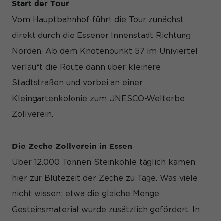
Start der Tour
Informationen helfen uns zu verstehen, wie unsere Besucher
unsere Website nutzen.
Vom Hauptbahnhof führt die Tour zunächst
Cookie-Informationen anzeigen
direkt durch die Essener Innenstadt Richtung
Mar
Marketing (3)
Norden. Ab dem Knotenpunkt 57 im Univiertel
Marketing-Cookies werden von Drittanbietern oder Publishern
verläuft die Route dann über kleinere
verwendet, um personalisierte Werbung anzuzeigen. Sie tun
Stadtstraßen und vorbei an einer
dies, indem sie Besucher über Websites hinweg verfolgen.
Cookie-Informationen anzeigen
Kleingartenkolonie zum UNESCO-Welterbe
Zollverein.
Ex
Externe Medien (7)
Inhalte von Videoplattformen und Social-Media-Plattformen
werden standardmäßig blockiert. Wenn Cookies von externen
Die Zeche Zollverein in Essen
Medien akzeptiert werden, bedarf der Zugriff auf diese Inhalte
keiner manuellen Einwilligung mehr.
Über 12.000 Tonnen Steinkohle täglich kamen
Cookie-Informationen anzeigen
hier zur Blütezeit der Zeche zu Tage. Was viele
nicht wissen: etwa die gleiche Menge
Datenschutzerklärung
Impressum
Gesteinsmaterial wurde zusätzlich gefördert. In