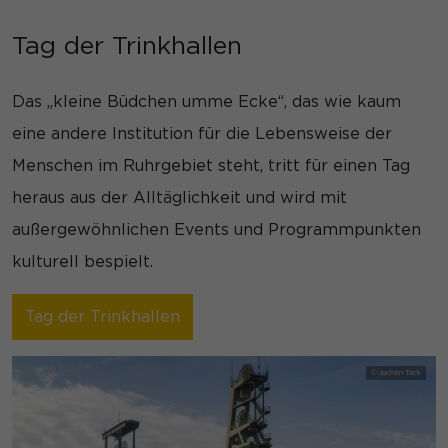
Informationen helfen uns zu verstehen, wie unsere Besucher
unsere Website nutzen.
Tag der Trinkhallen
Cookie-Informationen anzeigen
Mar
Marketing (3)
Das „kleine Büdchen umme Ecke“, das wie kaum
eine andere Institution für die Lebensweise der
Marketing-Cookies werden von Drittanbietern oder Publishern
verwendet, um personalisierte Werbung anzuzeigen. Sie tun
Menschen im Ruhrgebiet steht, tritt für einen Tag
dies, indem sie Besucher über Websites hinweg verfolgen.
Cookie-Informationen anzeigen
heraus aus der Alltäglichkeit und wird mit
außergewöhnlichen Events und Programmpunkten
Ex
Externe Medien (7)
kulturell bespielt.
Inhalte von Videoplattformen und Social-Media-Plattformen
werden standardmäßig blockiert. Wenn Cookies von externen
Medien akzeptiert werden, bedarf der Zugriff auf diese Inhalte
Tag der Trinkhallen
keiner manuellen Einwilligung mehr.
Cookie-Informationen anzeigen
Datenschutzerklärung
Impressum