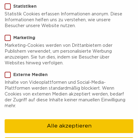
Statistiken
Statistik Cookies erfassen Informationen anonym. Diese
Informationen helfen uns zu verstehen, wie unsere
Besucher unsere Website nutzen.
Marketing
Unsere Marken und
Marketing-Cookies werden von Drittanbietern oder
Publishern verwendet, um personalisierte Werbung
Produkte
anzuzeigen. Sie tun dies, indem sie Besucher über
Websites hinweg verfolgen.
Externe Medien
Wir arbeiten an mehreren Marken und Produkten
Inhalte von Videoplattformen und Social-Media-
Plattformen werden standardmäßig blockiert. Wenn
rund um das Thema „Tourismus im Ruhrgebiet“. Um
Cookies von externen Medien akzeptiert werden, bedarf
das touristische Potenzial der Region optimal
der Zugriff auf diese Inhalte keiner manuellen Einwilligung
mehr.
auszuschöpfen, haben sich zahlreiche Arbeitskreise
zusammengefunden, in denen ständig neue kreative
Alle akzeptieren
Ideen zum Tourismus-Marketing entwickelt werden.