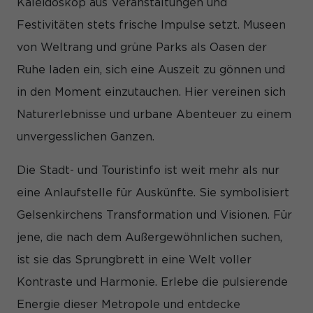
Kaleidoskop aus Veranstaltungen und
und Inhalte oder Anzeigen- und Inhaltsmessung.
Weitere
Informationen über die Verwendung Ihrer Daten finden Sie in
Festivitäten stets frische Impulse setzt. Museen
unserer
Datenschutzerklärung
.
Hier finden Sie eine Übersicht über alle verwendeten
von Weltrang und grüne Parks als Oasen der
Cookies. Sie können Ihre Einwilligung zu ganzen Kategorien
geben oder sich weitere Informationen anzeigen lassen und
Ruhe laden ein, sich eine Auszeit zu gönnen und
so nur bestimmte Cookies auswählen.
in den Moment einzutauchen. Hier vereinen sich
Alle akzeptieren
Speichern
Naturerlebnisse und urbane Abenteuer zu einem
unvergesslichen Ganzen.
Nur essenzielle Cookies akzeptieren
Die Stadt- und Touristinfo ist weit mehr als nur
Zurück
Datenschutzeinstellungen
eine Anlaufstelle für Auskünfte. Sie symbolisiert
Essenziell (1)
Gelsenkirchens Transformation und Visionen. Für
Essenzielle Cookies ermöglichen grundlegende Funktionen und
jene, die nach dem Außergewöhnlichen suchen,
sind für die einwandfreie Funktion der Website erforderlich.
Cookie-Informationen anzeigen
ist sie das Sprungbrett in eine Welt voller
Kontraste und Harmonie. Erlebe die pulsierende
Sta
Statistiken (1)
Energie dieser Metropole und entdecke
Statistik Cookies erfassen Informationen anonym. Diese