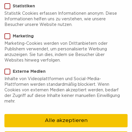
Statistiken
Statistik Cookies erfassen Informationen anonym. Diese
Informationen helfen uns zu verstehen, wie unsere
Besucher unsere Website nutzen.
Stadt- und Touristinfo
Marketing
Gelsenkirchen
Marketing-Cookies werden von Drittanbietern oder
Publishern verwendet, um personalisierte Werbung
anzuzeigen. Sie tun dies, indem sie Besucher über
Im Herzen des Ruhrgebiets liegt Gelsenkirchen,
Websites hinweg verfolgen.
ein Schmelztiegel aus industriellem Erbe und
Externe Medien
Stadt- und Touristinfo
Moderne. Die
Inhalte von Videoplattformen und Social-Media-
Plattformen werden standardmäßig blockiert. Wenn
Gelsenkirchen
ist der Ausgangspunkt für
Cookies von externen Medien akzeptiert werden, bedarf
Entdeckungsreisen in eine Stadt voller
der Zugriff auf diese Inhalte keiner manuellen Einwilligung
mehr.
Geschichten und verborgener Schätze. Hier
finden Reisende nicht nur Informationen, sondern
Alle akzeptieren
den Zugang zu authentischen Erlebnissen, die