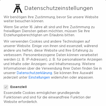
Datenschutzeinstellungen
Wir benötigen Ihre Zustimmung, bevor Sie unsere Website
weiter besuchen können.
Wenn Sie unter 16 Jahre alt sind und Ihre Zustimmung zu
Rundkurs
Radweg
freiwilligen Diensten geben möchten, müssen Sie Ihre
Erziehungsberechtigten um Erlaubnis bitten.
Wir verwenden Cookies und andere Technologien auf
Kleine Einsteigerrunde durch
unserer Website. Einige von ihnen sind essenziell, während
die Haard
andere uns helfen, diese Website und Ihre Erfahrung zu
verbessern.
Personenbezogene Daten können verarbeitet
werden (z. B. IP-Adressen), z. B. für personalisierte Anzeigen
und Inhalte oder Anzeigen- und Inhaltsmessung.
Weitere
Leicht
20,6 km
1:23 h
91
Informationen über die Verwendung Ihrer Daten finden Sie in
unserer
Datenschutzerklärung
.
Sie können Ihre Auswahl
jederzeit unter
Einstellungen
widerrufen oder anpassen.
86 m
123 m
35 m
Datenschutzeinstellungen
Essenziell
Essenzielle Cookies ermöglichen grundlegende
Rund-Tour
Funktionen und sind für die einwandfreie Funktion der
Website erforderlich.