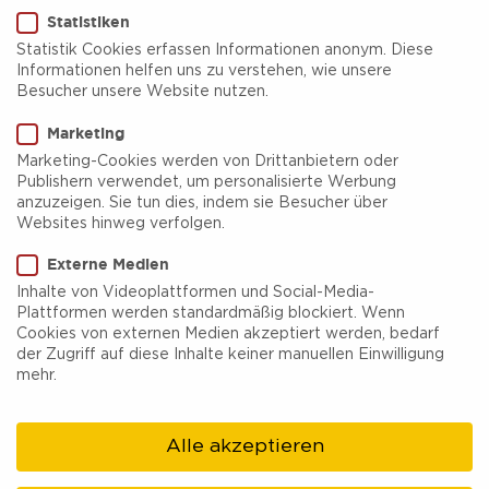
Statistiken
Statistik Cookies erfassen Informationen anonym. Diese
Informationen helfen uns zu verstehen, wie unsere
STARTPUNKT
ZIELPUNKT
Besucher unsere Website nutzen.
Zum Dachsberg, 45721
Zum Dachsberg, 45721
Marketing
Marketing-Cookies werden von Drittanbietern oder
Haltern am See
Haltern am See
Publishern verwendet, um personalisierte Werbung
anzuzeigen. Sie tun dies, indem sie Besucher über
Websites hinweg verfolgen.
Der Rundkurs führt Euch entlang des Wesel-
Externe Medien
Datteln- Kanal sowie durch das Waldgebiet die
Inhalte von Videoplattformen und Social-Media-
Plattformen werden standardmäßig blockiert. Wenn
Haard. Attraktion in der Haard sind u.a. der
Cookies von externen Medien akzeptiert werden, bedarf
der Zugriff auf diese Inhalte keiner manuellen Einwilligung
Dachsberg und die Schutzhütter der Köhler.
mehr.
Wem das Waldfieber gepackt hat, kann die
Runde an zahlreichen stellen ebenfalls
Alle akzeptieren
verlängern.