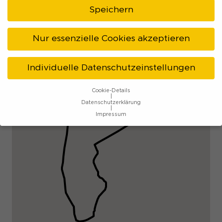
Speichern
KARTE
Nur essenzielle Cookies akzeptieren
Individuelle Datenschutzeinstellungen
Cookie-Details
Datenschutzerklärung
Impressum
Datenschutzeinstellungen
Wenn Sie unter 16 Jahre alt sind und Ihre Zustimmung zu
freiwilligen Diensten geben möchten, müssen Sie Ihre
Erziehungsberechtigten um Erlaubnis bitten.
Wir verwenden Cookies und andere Technologien auf
unserer Website. Einige von ihnen sind essenziell, während
andere uns helfen, diese Website und Ihre Erfahrung zu
verbessern.
Personenbezogene Daten können verarbeitet
werden (z. B. IP-Adressen), z. B. für personalisierte Anzeigen