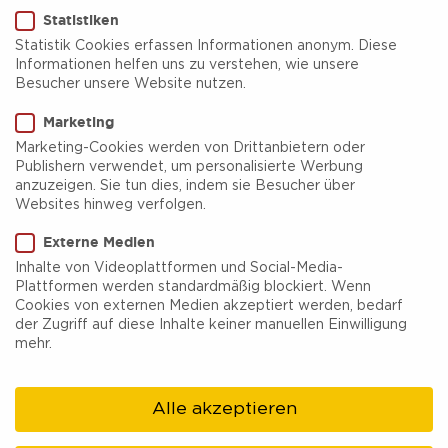
Statistiken
Statistik Cookies erfassen Informationen anonym. Diese
Informationen helfen uns zu verstehen, wie unsere
Besucher unsere Website nutzen.
Marketing
Kommse aus
Marketing-Cookies werden von Drittanbietern oder
Publishern verwendet, um personalisierte Werbung
Bottrop...
anzuzeigen. Sie tun dies, indem sie Besucher über
Websites hinweg verfolgen.
Externe Medien
Wie überall im Ruhrgebiet herrscht auch in Bottrop
Inhalte von Videoplattformen und Social-Media-
Plattformen werden standardmäßig blockiert. Wenn
absolute Fußballbegeisterung. Hautnah zu erleben
Cookies von externen Medien akzeptiert werden, bedarf
zum Beispiel in der Traditionskneipe
Hürter
in der
der Zugriff auf diese Inhalte keiner manuellen Einwilligung
mehr.
Innenstadt. Ob Schalke oder Dortmund: Unter dem
Motto „Wir im Revier“ wird hier begeistert Fußball
Alle akzeptieren
geschaut und gefachsimpelt.