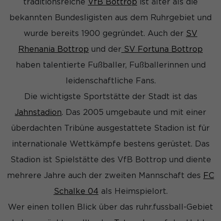
traditionsreiche
VfB Bottrop
ist älter als die
und Inhalte oder Anzeigen- und Inhaltsmessung.
Weitere
Informationen über die Verwendung Ihrer Daten finden Sie in
bekannten Bundesligisten aus dem Ruhrgebiet und
unserer
Datenschutzerklärung
.
Hier finden Sie eine Übersicht über alle verwendeten
wurde bereits 1900 gegründet. Auch der
SV
Cookies. Sie können Ihre Einwilligung zu ganzen Kategorien
geben oder sich weitere Informationen anzeigen lassen und
Rhenania Bottrop
und der
SV Fortuna Bottrop
so nur bestimmte Cookies auswählen.
haben talentierte Fußballer, Fußballerinnen und
Alle akzeptieren
Speichern
leidenschaftliche Fans.
Die wichtigste Sportstätte der Stadt ist das
Nur essenzielle Cookies akzeptieren
Jahnstadion
. Das 2005 umgebaute und mit einer
Zurück
überdachten Tribüne ausgestattete Stadion ist für
Datenschutzeinstellungen
Essenziell (1)
internationale Wettkämpfe bestens gerüstet. Das
Essenzielle Cookies ermöglichen grundlegende Funktionen und
Stadion ist Spielstätte des VfB Bottrop und diente
sind für die einwandfreie Funktion der Website erforderlich.
mehrere Jahre auch der zweiten Mannschaft des
FC
Cookie-Informationen anzeigen
Schalke 04
als Heimspielort.
Sta
Statistiken (1)
Wer einen tollen Blick über das ruhr.fussball-Gebiet
Statistik Cookies erfassen Informationen anonym. Diese