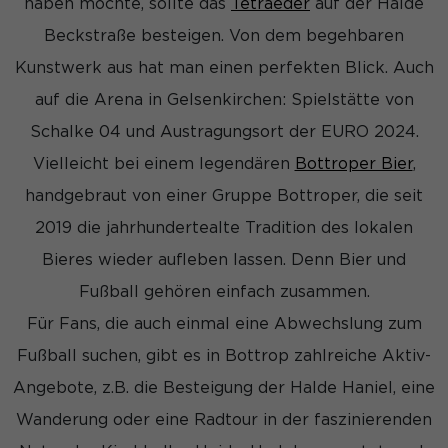
haben möchte, sollte das
Tetraeder
auf der Halde
Informationen helfen uns zu verstehen, wie unsere Besucher
unsere Website nutzen.
Beckstraße besteigen. Von dem begehbaren
Cookie-Informationen anzeigen
Kunstwerk aus hat man einen perfekten Blick. Auch
Mar
Marketing (3)
auf die Arena in Gelsenkirchen: Spielstätte von
Schalke 04 und Austragungsort der EURO 2024.
Marketing-Cookies werden von Drittanbietern oder Publishern
verwendet, um personalisierte Werbung anzuzeigen. Sie tun
Vielleicht bei einem legendären
Bottroper Bier
,
dies, indem sie Besucher über Websites hinweg verfolgen.
handgebraut von einer Gruppe Bottroper, die seit
Cookie-Informationen anzeigen
2019 die jahrhundertealte Tradition des lokalen
Ex
Externe Medien (7)
Bieres wieder aufleben lassen. Denn Bier und
Inhalte von Videoplattformen und Social-Media-Plattformen
werden standardmäßig blockiert. Wenn Cookies von externen
Fußball gehören einfach zusammen.
Medien akzeptiert werden, bedarf der Zugriff auf diese Inhalte
keiner manuellen Einwilligung mehr.
Für Fans, die auch einmal eine Abwechslung zum
Cookie-Informationen anzeigen
Fußball suchen, gibt es in Bottrop zahlreiche Aktiv-
Angebote, z.B. die Besteigung der Halde Haniel, eine
Datenschutzerklärung
Impressum
Wanderung oder eine Radtour in der faszinierenden