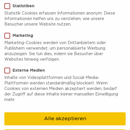
Statistiken
Statistik Cookies erfassen Informationen anonym. Diese
Informationen helfen uns zu verstehen, wie unsere
Besucher unsere Website nutzen.
Marketing
Erleb' den
Marketing-Cookies werden von Drittanbietern oder
Publishern verwendet, um personalisierte Werbung
Fußballkult in
anzuzeigen. Sie tun dies, indem sie Besucher über
Websites hinweg verfolgen.
Bochum
Externe Medien
Inhalte von Videoplattformen und Social-Media-
Plattformen werden standardmäßig blockiert. Wenn
Cookies von externen Medien akzeptiert werden, bedarf
„Hier wo das Herz noch zählt, nicht das große Geld“
der Zugriff auf diese Inhalte keiner manuellen Einwilligung
– die kultige Textzeile aus Herbert Grönemeyers‘
mehr.
Lied „Bochum“ sagt eigentlich alles aus, was Du über
Bochum und seine Zuneigung für den VfL wissen
Alle akzeptieren
musst. Entdecke all die kultigen Spots an einem