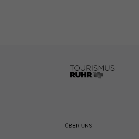
Wir verwenden Cookie
während andere uns h
können verarbeitet we
Anzeigen- und Inhal
unserer
Datenschutze
Hier finden Sie eine 
Kategorien geben ode
auswählen.
Alle akzeptieren
Datenschutzeinstell
Essenziell (1)
Essenzielle Cookies 
erforderlich.
Statistiken (1)
Statistik Cookies er
ÜBER UNS
Besucher unsere Web