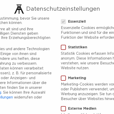
Datenschutzeinstellungen
Datenschutzeinstellungen
ustimmung, bevor Sie unsere
Essenziell
chen können.
Essenzielle Cookies ermöglic
re alt sind und Ihre
Funktionen und sind für die ei
lligen Diensten geben
Funktion der Website erforderl
 Ihre Erziehungsberechtigten
Statistiken
es und andere Technologien
Statistik Cookies erfassen Inf
Einige von ihnen sind
anonym. Diese Informationen h
ndere uns helfen, diese
verstehen, wie unsere Besuch
ahrung zu verbessern.
Website nutzen.
aten können verarbeitet
sen), z. B. für personalisierte
Marketing
e oder Anzeigen- und
ere Informationen über die
Marketing-Cookies werden von
en finden Sie in unserer
oder Publishern verwendet, um
g
.
Sie können Ihre Auswahl
Werbung anzuzeigen. Sie tun d
ellungen
widerrufen oder
Besucher über Websites hinwe
Externe Medien