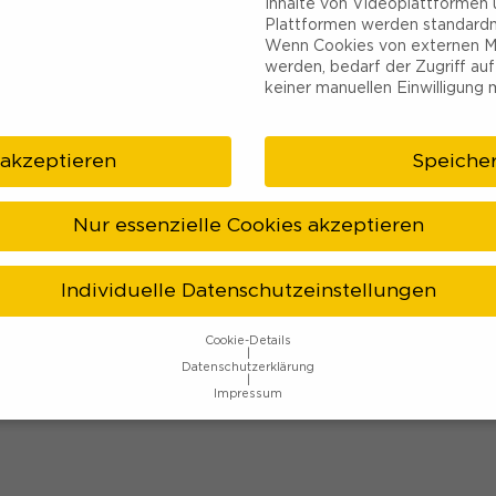
Inhalte von Videoplattformen 
Plattformen werden standardm
Wenn Cookies von externen M
werden, bedarf der Zugriff auf
keiner manuellen Einwilligung 
NG
WHAT TO DO?
VERANSTALTUNGEN
ÜBE
 akzeptieren
Speiche
kerfeld e.V.
Nur essenzielle Cookies akzeptieren
n und umgeben von sanften Hügeln, bietet sie ein
Individuelle Datenschutzeinstellungen
tfalens. Die historische Altstadt lädt zu entspannten
nde Natur zu Wanderungen und Radtouren einlädt.
Cookie-Details
erlebnis und ist ein lohnendes Ziel für Erholungssuchen
Datenschutzerklärung
Impressum
Datenschutzeinstellungen
hre alt sind und Ihre Zustimmung zu freiwilligen Diensten geben 
htigten um Erlaubnis bitten.