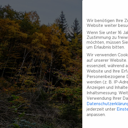
Wir benötigen Ihre Z
Website weiter besu
Wenn Sie unter 16 Jah
Zustimmung zu freiwi
möchten, müssen Sie
um Erlaubnis bitten.
Wir verwenden Cooki
auf unserer Website. 
essenziell, während a
Website und Ihre Erf
Personenbezogene D
werden (z. B. IP-Adres
Anzeigen und Inhalt
Inhaltsmessung.
Weit
Verwendung Ihrer Dat
Datenschutzerklärun
jederzeit unter
Einst
anpassen.