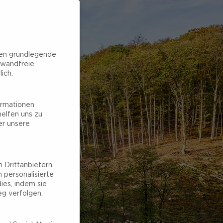
hen grundlegende
nwandfreie
ich.
ormationen
elfen uns zu
er unsere
 Drittanbietern
 personalisierte
ies, indem sie
g verfolgen.