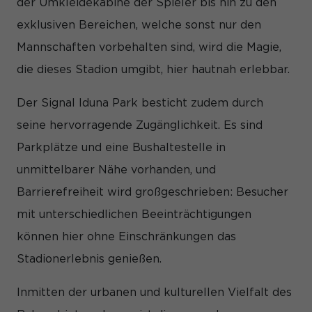
der Umkleidekabine der Spieler bis hin zu den
und Inhalte oder Anzeigen- und Inhaltsmessung.
Weitere
Informationen über die Verwendung Ihrer Daten finden Sie in
exklusiven Bereichen, welche sonst nur den
unserer
Datenschutzerklärung
.
Hier finden Sie eine Übersicht über alle verwendeten
Mannschaften vorbehalten sind, wird die Magie,
Cookies. Sie können Ihre Einwilligung zu ganzen Kategorien
geben oder sich weitere Informationen anzeigen lassen und
die dieses Stadion umgibt, hier hautnah erlebbar.
so nur bestimmte Cookies auswählen.
Der Signal Iduna Park besticht zudem durch
Alle akzeptieren
Speichern
seine hervorragende Zugänglichkeit. Es sind
Nur essenzielle Cookies akzeptieren
Parkplätze und eine Bushaltestelle in
unmittelbarer Nähe vorhanden, und
Zurück
Datenschutzeinstellungen
Barrierefreiheit wird großgeschrieben: Besucher
Essenziell (1)
mit unterschiedlichen Beeinträchtigungen
Essenzielle Cookies ermöglichen grundlegende Funktionen und
können hier ohne Einschränkungen das
sind für die einwandfreie Funktion der Website erforderlich.
Cookie-Informationen anzeigen
Stadionerlebnis genießen.
Sta
Statistiken (1)
Inmitten der urbanen und kulturellen Vielfalt des
Statistik Cookies erfassen Informationen anonym. Diese