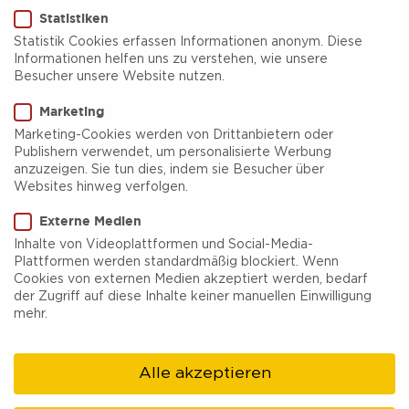
Statistiken
Statistik Cookies erfassen Informationen anonym. Diese
Informationen helfen uns zu verstehen, wie unsere
Besucher unsere Website nutzen.
Signal Iduna Park
Marketing
Marketing-Cookies werden von Drittanbietern oder
Eine Arena voller unvergleichlicher Emotionen
Publishern verwendet, um personalisierte Werbung
anzuzeigen. Sie tun dies, indem sie Besucher über
und elektrisierender Momente, die das Herz des
Websites hinweg verfolgen.
Fußballs schneller schlagen lässt. Willkommen
Externe Medien
im größten Fußballstadion Deutschlands, wo jede
Inhalte von Videoplattformen und Social-Media-
Plattformen werden standardmäßig blockiert. Wenn
Spielminute zur Legende wird. Über 81.000
Cookies von externen Medien akzeptiert werden, bedarf
begeisterte Fans füllen bei jedem Heimspiel die
der Zugriff auf diese Inhalte keiner manuellen Einwilligung
mehr.
Tribünen, das Stadion weit über die deutschen
Landesgrenzen hinweg für seine
Alle akzeptieren
leidenschaftliche Atmosphäre und einzigartige