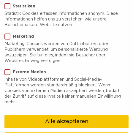
Statistiken
Statistik Cookies erfassen Informationen anonym. Diese
Informationen helfen uns zu verstehen, wie unsere
Besucher unsere Website nutzen.
LWL-Museum Zeche
Marketing
Nachtigall
Marketing-Cookies werden von Drittanbietern oder
Publishern verwendet, um personalisierte Werbung
anzuzeigen. Sie tun dies, indem sie Besucher über
In offenbart die Zeche Nachtigall die spannende
Websites hinweg verfolgen.
Geschichte des deutschen Bergbaus. Ein Muss für
Externe Medien
alle, die die Ursprünge der Industriekultur aus der
Inhalte von Videoplattformen und Social-Media-
Plattformen werden standardmäßig blockiert. Wenn
Nähe erleben möchten. Hier wird Geschichte
Cookies von externen Medien akzeptiert werden, bedarf
greifbar und erlebbar gemacht.
der Zugriff auf diese Inhalte keiner manuellen Einwilligung
mehr.
Im Muttental tritt die Pionierzeit des Bergbaus
förmlich aus dem Schatten vergangener Zeiten.
Alle akzeptieren
Ausgerüstet mit Schutzhelmen, wartet im