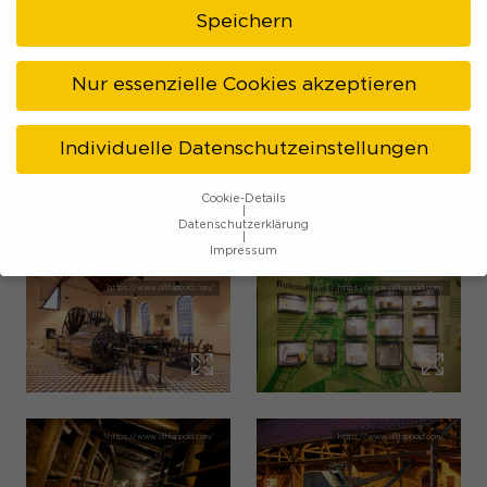
Nachtigallstollen ein echtes Abenteuer. Die
Speichern
Erkundung eines echten Steinkohleflözes unter
Nur essenzielle Cookies akzeptieren
der fachkundigen Führung ehemaliger Bergleute
bietet Einblicke, wie das "schwarze Gold" unter
Individuelle Datenschutzeinstellungen
schweren Bedingungen gefördert wurde.
Cookie-Details
Datenschutzerklärung
Impressionen
Impressum
Datenschutzeinstellungen
Wenn Sie unter 16 Jahre alt sind und Ihre Zustimmung zu
freiwilligen Diensten geben möchten, müssen Sie Ihre
Erziehungsberechtigten um Erlaubnis bitten.
Wir verwenden Cookies und andere Technologien auf
unserer Website. Einige von ihnen sind essenziell, während
andere uns helfen, diese Website und Ihre Erfahrung zu
verbessern.
Personenbezogene Daten können verarbeitet
werden (z. B. IP-Adressen), z. B. für personalisierte Anzeigen