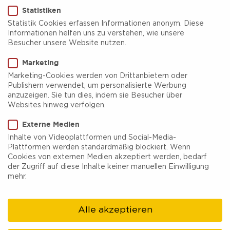
Statistiken
Statistik Cookies erfassen Informationen anonym. Diese
Informationen helfen uns zu verstehen, wie unsere
Besucher unsere Website nutzen.
Kunstmuseum Bochum
Marketing
Marketing-Cookies werden von Drittanbietern oder
Neugier, Experimentierfreude und eine Einladung
Publishern verwendet, um personalisierte Werbung
anzuzeigen. Sie tun dies, indem sie Besucher über
zum offenen Austausch stehen im Mittelpunkt
Websites hinweg verfolgen.
des Programms des Kunstmuseums Bochum. Am
Externe Medien
Randes des Stadtparks und einen Katzensprung
Inhalte von Videoplattformen und Social-Media-
Plattformen werden standardmäßig blockiert. Wenn
von der Bochumer Innenstadt gelegen, versteht
Cookies von externen Medien akzeptiert werden, bedarf
sich das Kunstmuseum Bochum als ein Ort mit
der Zugriff auf diese Inhalte keiner manuellen Einwilligung
mehr.
Werkstattcharakter, an dem viel möglich ist und
viele beteiligt sind.
Alle akzeptieren
In zwei miteinander verbundenen Gebäuden