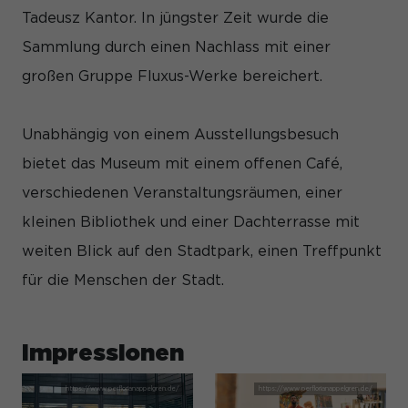
und Inhalte oder Anzeigen- und Inhaltsmessung.
Weitere
Tadeusz Kantor. In jüngster Zeit wurde die
Informationen über die Verwendung Ihrer Daten finden Sie in
unserer
Datenschutzerklärung
.
Sammlung durch einen Nachlass mit einer
Hier finden Sie eine Übersicht über alle verwendeten
Cookies. Sie können Ihre Einwilligung zu ganzen Kategorien
großen Gruppe Fluxus-Werke bereichert.
geben oder sich weitere Informationen anzeigen lassen und
so nur bestimmte Cookies auswählen.
Unabhängig von einem Ausstellungsbesuch
Alle akzeptieren
Speichern
bietet das Museum mit einem offenen Café,
Nur essenzielle Cookies akzeptieren
verschiedenen Veranstaltungsräumen, einer
kleinen Bibliothek und einer Dachterrasse mit
Zurück
Datenschutzeinstellungen
weiten Blick auf den Stadtpark, einen Treffpunkt
Essenziell (1)
für die Menschen der Stadt.
Essenzielle Cookies ermöglichen grundlegende Funktionen und
sind für die einwandfreie Funktion der Website erforderlich.
Cookie-Informationen anzeigen
Impressionen
Sta
Statistiken (1)
Statistik Cookies erfassen Informationen anonym. Diese