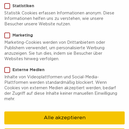
Statistiken
Statistik Cookies erfassen Informationen anonym. Diese
Informationen helfen uns zu verstehen, wie unsere
Besucher unsere Website nutzen.
Hafenkult Ateliers und
Marketing
Schauraum
Marketing-Cookies werden von Drittanbietern oder
Publishern verwendet, um personalisierte Werbung
anzuzeigen. Sie tun dies, indem sie Besucher über
Hafenkult Ateliers und Schauraum ist ein
Websites hinweg verfolgen.
außergewöhnlicher Spot, der allein durch seine
Externe Medien
Lage zwischen Kränen, Containern, Schiffen und
Inhalte von Videoplattformen und Social-Media-
Plattformen werden standardmäßig blockiert. Wenn
Schloten fasziniert. Doch das eigentliche
Cookies von externen Medien akzeptiert werden, bedarf
Highlight spielt sich im Inneren dieses
der Zugriff auf diese Inhalte keiner manuellen Einwilligung
mehr.
ehemaligen Speditionsgebäudes aus den 70er
Jahren ab. Hier haben 18 talentierte
Alle akzeptieren
Künstler:innen ihre Ateliers und