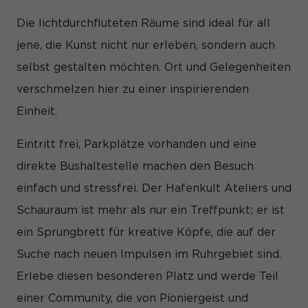
und Inhalte oder Anzeigen- und Inhaltsmessung.
Weitere
Informationen über die Verwendung Ihrer Daten finden Sie in
Die lichtdurchfluteten Räume sind ideal für all
unserer
Datenschutzerklärung
.
Hier finden Sie eine Übersicht über alle verwendeten
jene, die Kunst nicht nur erleben, sondern auch
Cookies. Sie können Ihre Einwilligung zu ganzen Kategorien
selbst gestalten möchten. Ort und Gelegenheiten
geben oder sich weitere Informationen anzeigen lassen und
so nur bestimmte Cookies auswählen.
verschmelzen hier zu einer inspirierenden
Alle akzeptieren
Speichern
Einheit.
Nur essenzielle Cookies akzeptieren
Eintritt frei, Parkplätze vorhanden und eine
direkte Bushaltestelle machen den Besuch
Zurück
einfach und stressfrei. Der Hafenkult Ateliers und
Datenschutzeinstellungen
Essenziell (1)
Schauraum ist mehr als nur ein Treffpunkt; er ist
Essenzielle Cookies ermöglichen grundlegende Funktionen und
ein Sprungbrett für kreative Köpfe, die auf der
sind für die einwandfreie Funktion der Website erforderlich.
Cookie-Informationen anzeigen
Suche nach neuen Impulsen im Ruhrgebiet sind.
Erlebe diesen besonderen Platz und werde Teil
Sta
Statistiken (1)
einer Community, die von Pioniergeist und
Statistik Cookies erfassen Informationen anonym. Diese