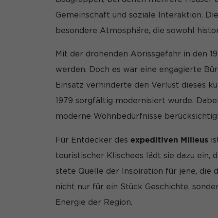
Wir verwenden Cookie
Gemeinschaft und soziale Interaktion. Di
während andere uns h
können verarbeitet we
besondere Atmosphäre, die sowohl historis
Anzeigen- und Inhal
unserer
Datenschutze
Mit der drohenden Abrissgefahr in den 19
Hier finden Sie eine 
Kategorien geben ode
werden. Doch es war eine engagierte Bürge
auswählen.
Einsatz verhinderte den Verlust dieses ku
Alle akzeptieren
1979 sorgfältig modernisiert wurde. Dabei
Datenschutzeinstell
moderne Wohnbedürfnisse berücksichtig
Essenziell (1)
Essenzielle Cookies 
expeditiven Milieus
Für Entdecker des
is
erforderlich.
touristischer Klischees lädt sie dazu ein
stete Quelle der Inspiration für jene, di
Statistiken (1)
nicht nur für ein Stück Geschichte, sonde
Statistik Cookies er
Energie der Region.
Besucher unsere Web