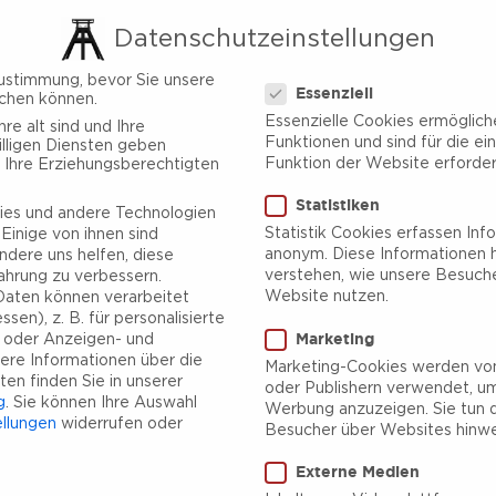
Datenschutzeinstellungen
Datenschutzeinstellungen
ustimmung, bevor Sie unsere
Essenziell
chen können.
Essenzielle Cookies ermöglic
re alt sind und Ihre
Funktionen und sind für die ei
lligen Diensten geben
Funktion der Website erforderl
 Ihre Erziehungsberechtigten
Statistiken
es und andere Technologien
Statistik Cookies erfassen Inf
Einige von ihnen sind
anonym. Diese Informationen h
ndere uns helfen, diese
verstehen, wie unsere Besuch
ahrung zu verbessern.
Website nutzen.
aten können verarbeitet
sen), z. B. für personalisierte
Marketing
e oder Anzeigen- und
ere Informationen über die
Marketing-Cookies werden von
en finden Sie in unserer
oder Publishern verwendet, um
g
.
Sie können Ihre Auswahl
Werbung anzuzeigen. Sie tun d
ellungen
widerrufen oder
Besucher über Websites hinwe
Externe Medien