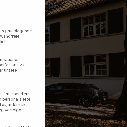
hen grundlegende
nwandfreie
ich.
ormationen
elfen uns zu
er unsere
 Drittanbietern
 personalisierte
ies, indem sie
g verfolgen.