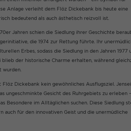
s und andere Technologien auf unserer Website. Einige von ihnen 
ese Anlage verleiht dem Flöz Dickebank bis heute eine
elfen, diese Website und Ihre Erfahrung zu verbessern.
Persone
rden (z. B. IP-Adressen), z. B. für personalisierte Anzeigen und I
ch bedeutend als auch ästhetisch reizvoll ist.
tsmessung.
Weitere Informationen über die Verwendung Ihrer Daten
rklärung
.
70er Jahren schien die Siedlung ihrer Geschichte berau
Übersicht über alle verwendeten Cookies. Sie können Ihre Einwilli
r sich weitere Informationen anzeigen lassen und so nur bestim
rinitiative, die 1974 zur Rettung führte. Ihr unermüdli
lturellen Erbes, sodass die Siedlung in den Jahren 1977 
Speichern
Nur essenzielle Cookies akzeptieren
 blieb der historische Charme erhalten, während gleichz
ungen
t wurden.
ermöglichen grundlegende Funktionen und sind für die einwandfreie Fu
t Flöz Dickebank kein gewöhnliches Ausflugsziel. Jensei
, das ungeschminkte Gesicht des Ruhrgebiets zu erleben –
Cookie-Informationen anzeigen
e das Besondere im Alltäglichen suchen. Diese Siedlung s
rn auch für den innovativen Geist und die unermüdliche
fassen Informationen anonym. Diese Informationen helfen uns zu verste
site nutzen.
Cookie-Informationen anzeigen