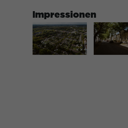
Marketing (3)
Impressionen
Marketing-Cookies we
anzuzeigen. Sie tun d
Externe Medien
Inhalte von Videopla
externen Medien akzep