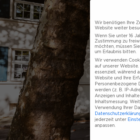
Wir benötigen Ihre Z
Website weiter besu
Wenn Sie unter 16 Jah
Zustimmung zu freiwi
möchten, müssen Sie
um Erlaubnis bitten.
Wir verwenden Cooki
auf unserer Website. 
essenziell, während a
Website und Ihre Erf
Personenbezogene D
werden (z. B. IP-Adres
Anzeigen und Inhalt
Inhaltsmessung.
Weit
Verwendung Ihrer Dat
Datenschutzerklärun
jederzeit unter
Einst
anpassen.