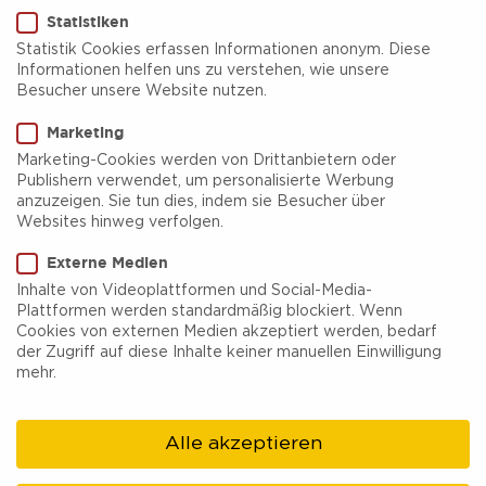
Statistiken
Statistik Cookies erfassen Informationen anonym. Diese
Informationen helfen uns zu verstehen, wie unsere
Besucher unsere Website nutzen.
endstation.kino
Marketing
Marketing-Cookies werden von Drittanbietern oder
Endstation.kino: Ein pulsierendes Zentrum für
Publishern verwendet, um personalisierte Werbung
anzuzeigen. Sie tun dies, indem sie Besucher über
Filmkultur in der Metropole Ruhr, eingebettet in
Websites hinweg verfolgen.
das historische Ambiente des Kulturzentrums
Externe Medien
Bahnhof Langendreer. Seit seiner Eröffnung im
Inhalte von Videoplattformen und Social-Media-
Plattformen werden standardmäßig blockiert. Wenn
Jahr 1988 hat sich dieses Kino als
Cookies von externen Medien akzeptiert werden, bedarf
Innovationsplattform etabliert, die weit über den
der Zugriff auf diese Inhalte keiner manuellen Einwilligung
mehr.
gewöhnlichen Kinobesuch hinausgeht und ein
unvergleichliches kulturelles Erlebnis bietet.
Alle akzeptieren
Das Programm des endstation.kino beeindruckt