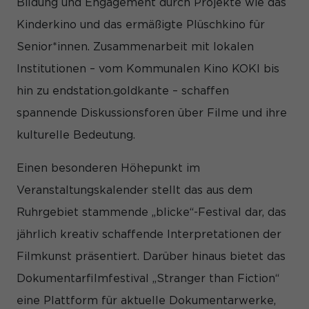
Bildung und Engagement durch Projekte wie das
und Inhalte oder Anzeigen- und Inhaltsmessung.
Weitere
Informationen über die Verwendung Ihrer Daten finden Sie in
Kinderkino und das ermäßigte Plüschkino für
unserer
Datenschutzerklärung
.
Hier finden Sie eine Übersicht über alle verwendeten
Senior*innen. Zusammenarbeit mit lokalen
Cookies. Sie können Ihre Einwilligung zu ganzen Kategorien
geben oder sich weitere Informationen anzeigen lassen und
Institutionen – vom Kommunalen Kino KOKI bis
so nur bestimmte Cookies auswählen.
hin zu endstation.goldkante – schaffen
Alle akzeptieren
Speichern
spannende Diskussionsforen über Filme und ihre
kulturelle Bedeutung.
Nur essenzielle Cookies akzeptieren
Einen besonderen Höhepunkt im
Zurück
Datenschutzeinstellungen
Veranstaltungskalender stellt das aus dem
Essenziell (1)
Ruhrgebiet stammende „blicke“-Festival dar, das
Essenzielle Cookies ermöglichen grundlegende Funktionen und
jährlich kreativ schaffende Interpretationen der
sind für die einwandfreie Funktion der Website erforderlich.
Cookie-Informationen anzeigen
Filmkunst präsentiert. Darüber hinaus bietet das
Dokumentarfilmfestival „Stranger than Fiction“
Sta
Statistiken (1)
eine Plattform für aktuelle Dokumentarwerke,
Statistik Cookies erfassen Informationen anonym. Diese