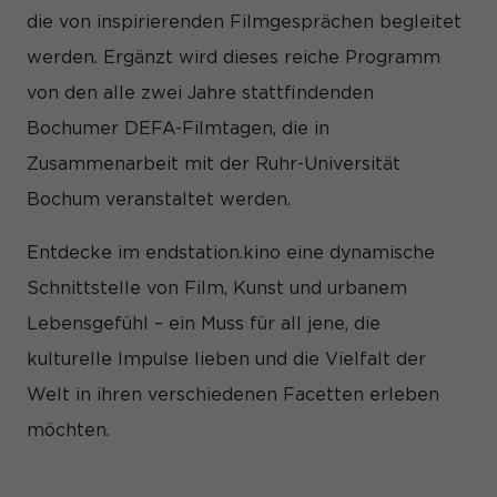
Informationen helfen uns zu verstehen, wie unsere Besucher
die von inspirierenden Filmgesprächen begleitet
unsere Website nutzen.
werden. Ergänzt wird dieses reiche Programm
Cookie-Informationen anzeigen
von den alle zwei Jahre stattfindenden
Mar
Marketing (3)
Bochumer DEFA-Filmtagen, die in
Marketing-Cookies werden von Drittanbietern oder Publishern
Zusammenarbeit mit der Ruhr-Universität
verwendet, um personalisierte Werbung anzuzeigen. Sie tun
dies, indem sie Besucher über Websites hinweg verfolgen.
Bochum veranstaltet werden.
Cookie-Informationen anzeigen
Entdecke im endstation.kino eine dynamische
Ex
Externe Medien (7)
Schnittstelle von Film, Kunst und urbanem
Inhalte von Videoplattformen und Social-Media-Plattformen
werden standardmäßig blockiert. Wenn Cookies von externen
Lebensgefühl – ein Muss für all jene, die
Medien akzeptiert werden, bedarf der Zugriff auf diese Inhalte
keiner manuellen Einwilligung mehr.
kulturelle Impulse lieben und die Vielfalt der
Cookie-Informationen anzeigen
Welt in ihren verschiedenen Facetten erleben
möchten.
Datenschutzerklärung
Impressum