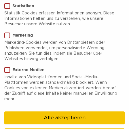
Statistiken
Statistik Cookies erfassen Informationen anonym. Diese
Informationen helfen uns zu verstehen, wie unsere
Besucher unsere Website nutzen.
Das Kleine Theater Essen
Marketing
Marketing-Cookies werden von Drittanbietern oder
Ein echter Insider – im wahrsten Sinne des
Publishern verwendet, um personalisierte Werbung
anzuzeigen. Sie tun dies, indem sie Besucher über
Wortes.
Websites hinweg verfolgen.
Das Kleine Theater Essen macht seinem Namen
Externe Medien
alle Ehre, denn die 44 Sitzplätze des Theaters
Inhalte von Videoplattformen und Social-Media-
Plattformen werden standardmäßig blockiert. Wenn
geben eine bestimmte Vorahnung, wie familiär es
Cookies von externen Medien akzeptiert werden, bedarf
hier zugehen kann.
der Zugriff auf diese Inhalte keiner manuellen Einwilligung
mehr.
Am besten überzeugt man sich aber selbst.
Alle akzeptieren
Jeden Freitag und Samstag und gelegentlich