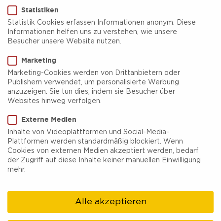
Statistiken
Statistik Cookies erfassen Informationen anonym. Diese
Informationen helfen uns zu verstehen, wie unsere
Besucher unsere Website nutzen.
Große Stadtrundfahrt per
Marketing
Bus Erwachsener
Marketing-Cookies werden von Drittanbietern oder
Publishern verwendet, um personalisierte Werbung
anzuzeigen. Sie tun dies, indem sie Besucher über
Das HAMMer Stadtgebiet ist groß, sehr groß:
Websites hinweg verfolgen.
Streuobstwiesen, Bergarbeitersiedlungen,
Externe Medien
Schlösser, Gewerbeparks, Zechenareale,
Inhalte von Videoplattformen und Social-Media-
Plattformen werden standardmäßig blockiert. Wenn
Zeitzeugen der Stadtgeschichte und vieles mehr.
Cookies von externen Medien akzeptiert werden, bedarf
Im Jahr 2025 teilen wir diesen beliebten
der Zugriff auf diese Inhalte keiner manuellen Einwilligung
mehr.
Klassiker und befahren ihn in zwei größtenteils
unterschiedlichen Runden! Eins bleibt jedoch: die
Alle akzeptieren
Pause auf Schloss Oberwerries bei Kaffee und