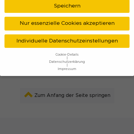
einem Stück Kuchen!
Speichern
Nur essenzielle Cookies akzeptieren
Ruhr Tourismus
Individuelle Datenschutzeinstellungen
Kontakt & Anfahrt
Cookie-Details
Datenschutzerklärung
Impressum
Datenschutzeinstellungen
Wenn Sie unter 16 Jahre alt sind und Ihre Zustimmung zu
freiwilligen Diensten geben möchten, müssen Sie Ihre
Zum Anfang der Seite springen
Erziehungsberechtigten um Erlaubnis bitten.
Wir verwenden Cookies und andere Technologien auf
unserer Website. Einige von ihnen sind essenziell, während
andere uns helfen, diese Website und Ihre Erfahrung zu
verbessern.
Personenbezogene Daten können verarbeitet
werden (z. B. IP-Adressen), z. B. für personalisierte Anzeigen