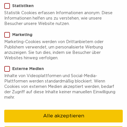
Statistiken
Statistik Cookies erfassen Informationen anonym. Diese
Informationen helfen uns zu verstehen, wie unsere
Besucher unsere Website nutzen.
Flunkertour – Nachtschicht
Marketing
Erwachsener
Marketing-Cookies werden von Drittanbietern oder
Publishern verwendet, um personalisierte Werbung
anzuzeigen. Sie tun dies, indem sie Besucher über
Schicht im Schacht! Alle Zechen sind dicht – aber
Websites hinweg verfolgen.
mit Lore Schummelowski geht’s nochmal auf
Externe Medien
„Nachtschicht“. Im schummrigen Licht von
Inhalte von Videoplattformen und Social-Media-
Plattformen werden standardmäßig blockiert. Wenn
Grubenlampen und Helmfunzeln erwarten Sie zu
Cookies von externen Medien akzeptiert werden, bedarf
später Stunde völlig neue, unglaublich verrückte
der Zugriff auf diese Inhalte keiner manuellen Einwilligung
mehr.
Geschichten aus Hamm. Und wie immer gilt: Was
wahr ist, entscheiden Sie selbst! Das Publikum
Alle akzeptieren
kann wählen und tolle Preise gewinnen – ein