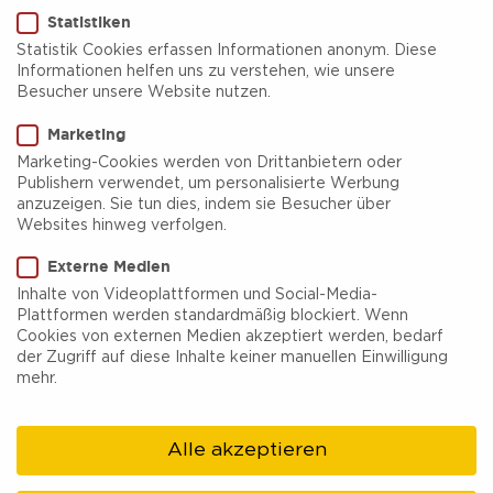
Statistiken
Statistik Cookies erfassen Informationen anonym. Diese
Informationen helfen uns zu verstehen, wie unsere
Besucher unsere Website nutzen.
Eintrittskarte Ruhr Museum-
Marketing
Dauerausstellung und Portal
Marketing-Cookies werden von Drittanbietern oder
Publishern verwendet, um personalisierte Werbung
der Industriekultur
anzuzeigen. Sie tun dies, indem sie Besucher über
Websites hinweg verfolgen.
Das Ruhr Museum verfügt über umfangreiche
Externe Medien
Sammlungen zur Geologie, Archäologie,
Inhalte von Videoplattformen und Social-Media-
Geschichte und Fotografie, die im Wesentlichen
Plattformen werden standardmäßig blockiert. Wenn
Cookies von externen Medien akzeptiert werden, bedarf
auf den Sammlungen des ehemaligen
der Zugriff auf diese Inhalte keiner manuellen Einwilligung
mehr.
Ruhrlandmuseums der Stadt Essen beruhen. Sie
werden insbesondere mit regionalem Bezug
Alle akzeptieren
ständig vermehrt und thematisch erweitert.