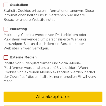
Statistiken
Statistik Cookies erfassen Informationen anonym. Diese
Informationen helfen uns zu verstehen, wie unsere
Besucher unsere Website nutzen.
Archivgeflüster Erwachsener
Marketing
Marketing-Cookies werden von Drittanbietern oder
Zwischen Akten, Chroniken und historischen
Publishern verwendet, um personalisierte Werbung
anzuzeigen. Sie tun dies, indem sie Besucher über
Fotos versteckt sich die Geschichte Hamms –
Websites hinweg verfolgen.
und Sie können sie entdecken! In dieser
Externe Medien
besonderen Führung wird der sonst verborgene
Inhalte von Videoplattformen und Social-Media-
Plattformen werden standardmäßig blockiert. Wenn
Alltag des Stadtarchivs lebendig. Erleben Sie
Cookies von externen Medien akzeptiert werden, bedarf
spannende Hintergründe, kuriose Funde und
der Zugriff auf diese Inhalte keiner manuellen Einwilligung
mehr.
Geschichten, die Hamms Entwicklung geprägt
haben – ein Einblick in Hamms Gedächtnis!
Alle akzeptieren