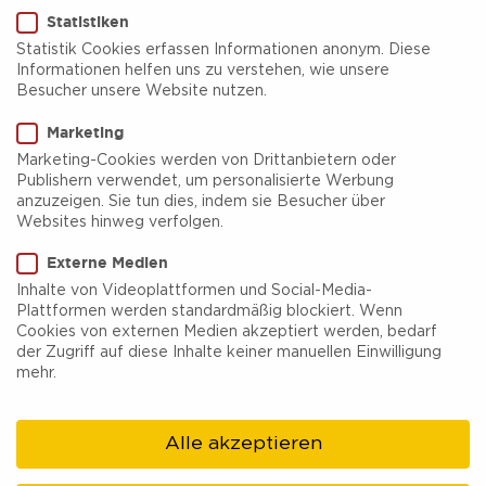
Statistiken
Statistik Cookies erfassen Informationen anonym. Diese
Informationen helfen uns zu verstehen, wie unsere
Besucher unsere Website nutzen.
Altstadtführung Erwachsener
Marketing
Marketing-Cookies werden von Drittanbietern oder
Die Recklinghäuser Stadtführer*innen laden zu
Publishern verwendet, um personalisierte Werbung
anzuzeigen. Sie tun dies, indem sie Besucher über
den unten genannten Terminen zu einem
Websites hinweg verfolgen.
unterhaltsamen und kurzweiligen Altstadt-
Externe Medien
Rundgang ein.
Inhalte von Videoplattformen und Social-Media-
Plattformen werden standardmäßig blockiert. Wenn
Cookies von externen Medien akzeptiert werden, bedarf
An zahlreichen Stationen werden historische und
der Zugriff auf diese Inhalte keiner manuellen Einwilligung
aktuelle Informationen vermittelt – die
mehr.
Anekdoten der Stadtführer*innen machen jede
Führung zu einem ganz persönlichen Erlebnis.
Alle akzeptieren