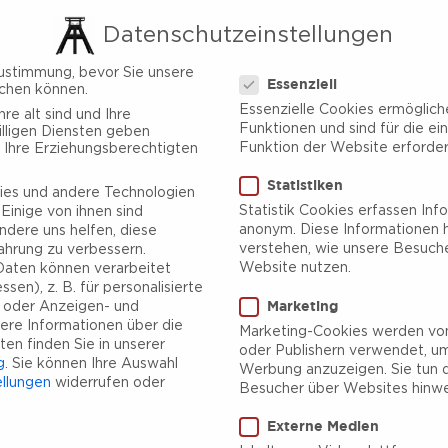
Datenschutzeinstellungen
Datenschutzeinstellungen
ustimmung, bevor Sie unsere
Essenziell
chen können.
Essenzielle Cookies ermöglic
re alt sind und Ihre
Funktionen und sind für die ei
lligen Diensten geben
Funktion der Website erforderl
 Ihre Erziehungsberechtigten
Statistiken
es und andere Technologien
Statistik Cookies erfassen Inf
Einige von ihnen sind
anonym. Diese Informationen h
ndere uns helfen, diese
verstehen, wie unsere Besuch
ahrung zu verbessern.
Website nutzen.
aten können verarbeitet
sen), z. B. für personalisierte
Marketing
e oder Anzeigen- und
ere Informationen über die
Marketing-Cookies werden von
en finden Sie in unserer
oder Publishern verwendet, um
g
.
Sie können Ihre Auswahl
Werbung anzuzeigen. Sie tun d
ellungen
widerrufen oder
Besucher über Websites hinwe
Externe Medien