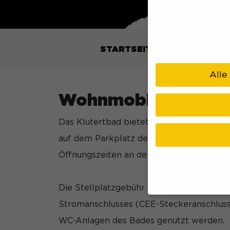
STARTSEITE
REISEPLANU
Alle
Wohnmobilstellplat
Das Klutertbad bietet vier Stellplätze f
auf dem Parkplatz des Bades und verfüg
Öffnungszeiten an der Hallenbad-, bzw. F
Die Stellplatzgebühr beträgt pro angefa
Stromanschlusses (CEE-Steckeranschluss
Wenn Sie unter 16 Ja
WC-Anlagen des Bades genutzt werden.
Ihre Erziehungsberec