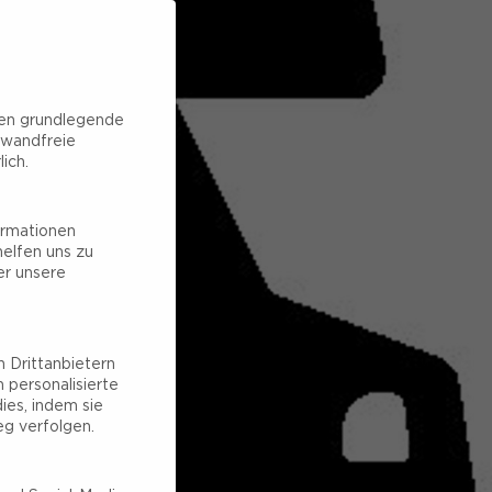
hen grundlegende
nwandfreie
ich.
ormationen
elfen uns zu
er unsere
 Drittanbietern
 personalisierte
ies, indem sie
g verfolgen.