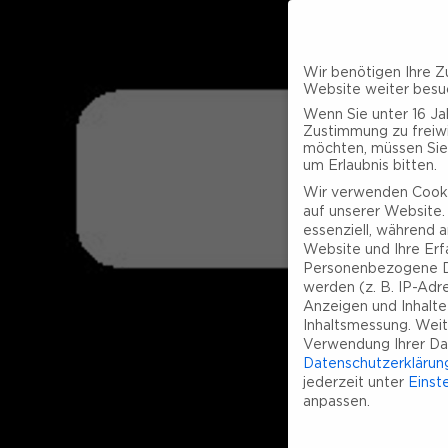
Wir benötigen Ihre Z
Website weiter besu
Wenn Sie unter 16 Jah
Zustimmung zu freiwi
möchten, müssen Sie
um Erlaubnis bitten.
Wir verwenden Cooki
auf unserer Website. 
essenziell, während a
Website und Ihre Erf
Personenbezogene D
werden (z. B. IP-Adres
Anzeigen und Inhalt
Inhaltsmessung.
Weit
Verwendung Ihrer Dat
Datenschutzerklärun
jederzeit unter
Einst
anpassen.