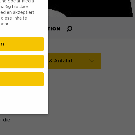
und Social-Media-
äßig blockiert.
edien akzeptiert
 diese Inhalte
mehr.
R UNS
INSPIRATION
rn
Kontakt & Anfahrt
 sich
zu den
 des
 die
möchten, müssen Sie