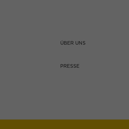
Marketing (3)
Marketing-Cookies we
anzuzeigen. Sie tun d
ÜBER UNS
Externe Medien
Inhalte von Videopla
externen Medien akzep
PRESSE