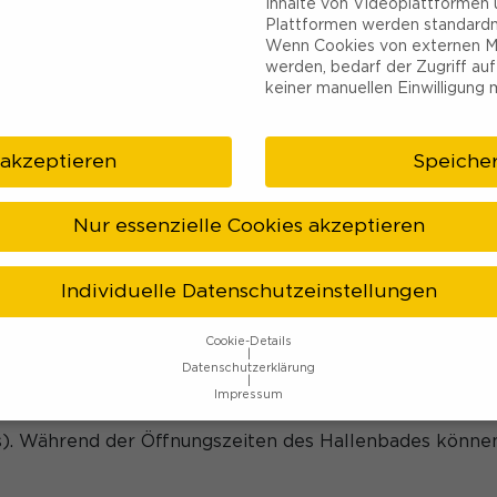
Inhalte von Videoplattformen 
Plattformen werden standardm
Wenn Cookies von externen M
werden, bedarf der Zugriff auf
keiner manuellen Einwilligung 
NG
WHAT TO DO?
VERANSTALTUNGEN
ÜBE
 akzeptieren
Speiche
z Klutertbad
Nur essenzielle Cookies akzeptieren
ür Wohnmobile direkt an der Ennepe. Die Plätze befinden
Individuelle Datenschutzeinstellungen
en über eine Stromversorgung. Die Anmeldung erfolgt 
reibadkasse.
Cookie-Details
Datenschutzerklärung
Impressum
ngene 24 Stunden 6,00 Euro und beinhaltet die Nutzung
Datenschutzeinstellungen
). Während der Öffnungszeiten des Hallenbades können
hre alt sind und Ihre Zustimmung zu freiwilligen Diensten geben 
htigten um Erlaubnis bitten.