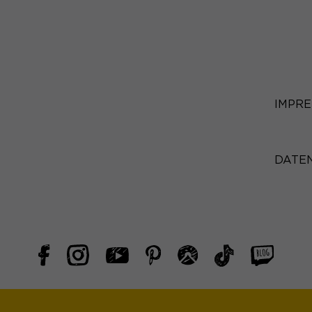
rden von Drittanbietern oder Publishern verwendet, um personalisie
ies, indem sie Besucher über Websites hinweg verfolgen.
Cookie-Informationen anzeigen
IMPR
 (7)
ttformen und Social-Media-Plattformen werden standardmäßig blockie
tiert werden, bedarf der Zugriff auf diese Inhalte keiner manuellen Ein
DATE
Cookie-Informationen anzeigen
Datensch