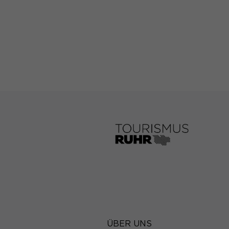
Wir verwenden Cookie
während andere uns h
können verarbeitet we
Anzeigen- und Inhal
unserer
Datenschutze
Hier finden Sie eine 
Kategorien geben ode
auswählen.
Alle akzeptieren
Datenschutzeinstell
Essenziell (1)
Essenzielle Cookies 
erforderlich.
Statistiken (1)
Statistik Cookies er
Besucher unsere Web
ÜBER UNS