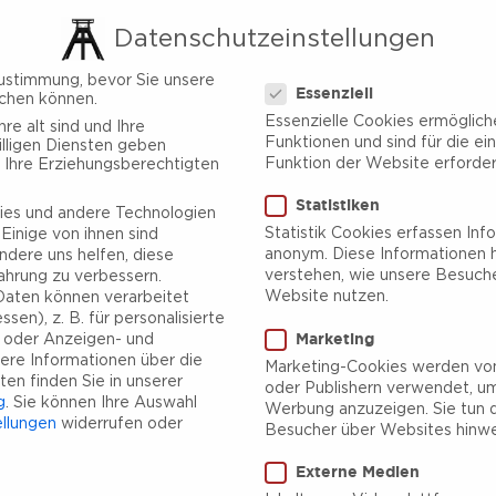
Datenschutzeinstellungen
Datenschutzeinstellungen
ustimmung, bevor Sie unsere
Essenziell
chen können.
Essenzielle Cookies ermöglic
re alt sind und Ihre
Funktionen und sind für die ei
lligen Diensten geben
Funktion der Website erforderl
 Ihre Erziehungsberechtigten
Statistiken
es und andere Technologien
Statistik Cookies erfassen Inf
Einige von ihnen sind
anonym. Diese Informationen h
ndere uns helfen, diese
verstehen, wie unsere Besuch
ahrung zu verbessern.
Website nutzen.
aten können verarbeitet
sen), z. B. für personalisierte
Marketing
e oder Anzeigen- und
ere Informationen über die
Marketing-Cookies werden von
en finden Sie in unserer
oder Publishern verwendet, um
g
.
Sie können Ihre Auswahl
Werbung anzuzeigen. Sie tun d
ellungen
widerrufen oder
Besucher über Websites hinwe
Externe Medien