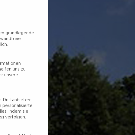
hen grundlegende
nwandfreie
ich.
ormationen
elfen uns zu
er unsere
 Drittanbietern
 personalisierte
ies, indem sie
g verfolgen.