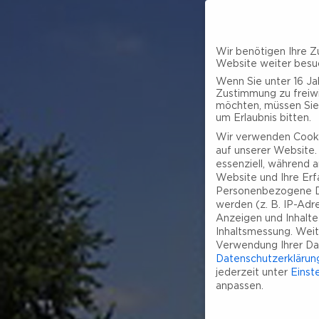
Wir benötigen Ihre Z
Website weiter besu
Wenn Sie unter 16 Jah
Zustimmung zu freiwi
möchten, müssen Sie
um Erlaubnis bitten.
Wir verwenden Cooki
auf unserer Website. 
essenziell, während a
Website und Ihre Erf
Personenbezogene D
werden (z. B. IP-Adres
Anzeigen und Inhalt
Inhaltsmessung.
Weit
Verwendung Ihrer Dat
Datenschutzerklärun
jederzeit unter
Einst
anpassen.