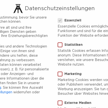
Datenschutzeinstellungen
Datenschutzeinstellungen
ustimmung, bevor Sie unsere
Essenziell
chen können.
Essenzielle Cookies ermöglic
re alt sind und Ihre
Funktionen und sind für die ei
lligen Diensten geben
Funktion der Website erforderl
 Ihre Erziehungsberechtigten
Statistiken
es und andere Technologien
Statistik Cookies erfassen Inf
Einige von ihnen sind
anonym. Diese Informationen h
ndere uns helfen, diese
verstehen, wie unsere Besuch
ahrung zu verbessern.
Website nutzen.
aten können verarbeitet
sen), z. B. für personalisierte
Marketing
e oder Anzeigen- und
ere Informationen über die
Marketing-Cookies werden von
en finden Sie in unserer
oder Publishern verwendet, um
g
.
Sie können Ihre Auswahl
Werbung anzuzeigen. Sie tun d
ellungen
widerrufen oder
Besucher über Websites hinwe
Externe Medien