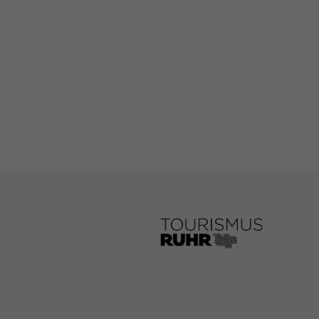
Wir verwenden Cookie
während andere uns h
können verarbeitet we
Anzeigen- und Inhal
unserer
Datenschutze
Hier finden Sie eine 
Kategorien geben ode
auswählen.
Alle akzeptieren
Datenschutzeinstell
Essenziell (1)
Essenzielle Cookies 
erforderlich.
Statistiken (1)
Statistik Cookies er
Besucher unsere Web