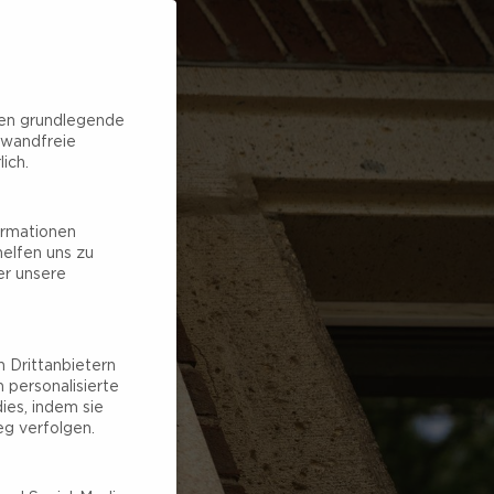
hen grundlegende
nwandfreie
ich.
ormationen
elfen uns zu
er unsere
 Drittanbietern
 personalisierte
ies, indem sie
g verfolgen.