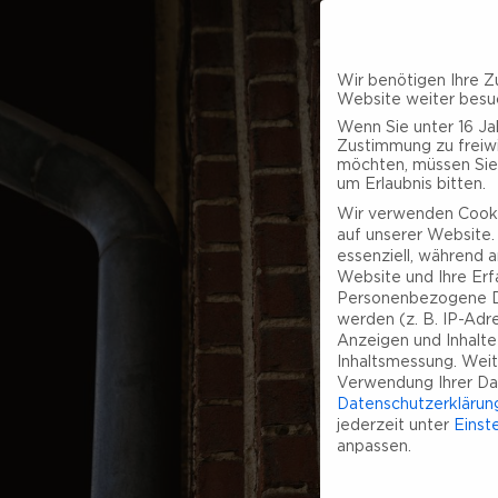
Wir benötigen Ihre Z
Website weiter besu
Wenn Sie unter 16 Jah
Zustimmung zu freiwi
möchten, müssen Sie
um Erlaubnis bitten.
Wir verwenden Cooki
auf unserer Website. 
essenziell, während a
Website und Ihre Erf
Personenbezogene D
werden (z. B. IP-Adres
Anzeigen und Inhalt
Inhaltsmessung.
Weit
Verwendung Ihrer Dat
Datenschutzerklärun
jederzeit unter
Einst
anpassen.