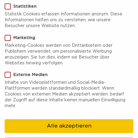
Statistiken
Statistik Cookies erfassen Informationen anonym. Diese
Informationen helfen uns zu verstehen, wie unsere
Besucher unsere Website nutzen.
FRANZ Tagungs-und
Marketing
Stadthotel
Marketing-Cookies werden von Drittanbietern oder
Publishern verwendet, um personalisierte Werbung
anzuzeigen. Sie tun dies, indem sie Besucher über
Das Tagungs-und Stadthotel Franz ist ein ****-
Websites hinweg verfolgen.
Haus mit Veranstaltungszentrum, verschiedenen
Externe Medien
Tagungsbereichen und Cateringservice. Die
Inhalte von Videoplattformen und Social-Media-
Plattformen werden standardmäßig blockiert. Wenn
Besonderheiten liegen einerseits am Komfort
Cookies von externen Medien akzeptiert werden, bedarf
der barrierefreien Einrichtung, andererseits an
der Zugriff auf diese Inhalte keiner manuellen Einwilligung
mehr.
dem integrativen Leitfaden, denn in dem
engagierten Team arbeiten Menschen mit- und
Alle akzeptieren
ohne Behinderung zusammen.