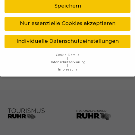
Speichern
Kontakt & Anfahrt
Nur essenzielle Cookies akzeptieren
Individuelle Datenschutzeinstellungen
Cookie-Details
Datenschutzerklärung
Zum Anfang der Seite springen
Impressum
Datenschutzeinstellungen
Wenn Sie unter 16 Jahre alt sind und Ihre Zustimmung zu
freiwilligen Diensten geben möchten, müssen Sie Ihre
Erziehungsberechtigten um Erlaubnis bitten.
Wir verwenden Cookies und andere Technologien auf
unserer Website. Einige von ihnen sind essenziell, während
andere uns helfen, diese Website und Ihre Erfahrung zu
verbessern.
Personenbezogene Daten können verarbeitet
werden (z. B. IP-Adressen), z. B. für personalisierte Anzeigen