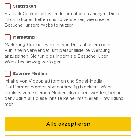
Statistiken
Statistik Cookies erfassen Informationen anonym. Diese
Informationen helfen uns zu verstehen, wie unsere
Besucher unsere Website nutzen.
Das Neue Hotel Am Park
Marketing
Marketing-Cookies werden von Drittanbietern oder
Mit Blick auf die Ruhr erwartet Sie das
Das Neue
Publishern verwendet, um personalisierte Werbung
anzuzeigen. Sie tun dies, indem sie Besucher über
Hotel Am Park
im Herzen von Fröndenberg.
Websites hinweg verfolgen.
Unsere Hotelbar hält u.a. Bier vom Fass bereit
Externe Medien
und die Leckereien der Speisekarte stillen den
Inhalte von Videoplattformen und Social-Media-
Plattformen werden standardmäßig blockiert. Wenn
kleinen Hunger. Das reichhaltige
Cookies von externen Medien akzeptiert werden, bedarf
Frühstücksbuffet am nächsten Morgen sorgt für
der Zugriff auf diese Inhalte keiner manuellen Einwilligung
mehr.
einen guten Start in den Tag.
Selbstverständlich werden Ihre Fahrräder bei uns
Alle akzeptieren
kostenlos in unserem Fahrradraum (ebenerdig)