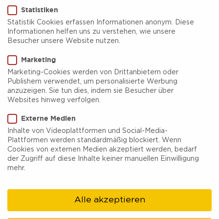
Statistiken
Statistik Cookies erfassen Informationen anonym. Diese
Informationen helfen uns zu verstehen, wie unsere
Besucher unsere Website nutzen.
Marketing
Imbiss
international
bio
Marketing-Cookies werden von Drittanbietern oder
Publishern verwendet, um personalisierte Werbung
Tofino
anzuzeigen. Sie tun dies, indem sie Besucher über
Websites hinweg verfolgen.
Leckere Burger und Belgische Pommes im
Externe Medien
Herzen vom Südviertel im Restaurant oder auch
Inhalte von Videoplattformen und Social-Media-
Plattformen werden standardmäßig blockiert. Wenn
To-Go für die Mittagspause im Essener
Cookies von externen Medien akzeptiert werden, bedarf
Stadtgarten. Ob Fleisch, Veggie oder Vegan: hier
der Zugriff auf diese Inhalte keiner manuellen Einwilligung
mehr.
ist für jeden was dabei.
Alle akzeptieren