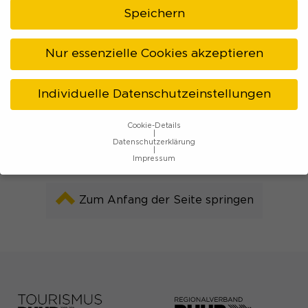
Social-Media:
Speichern
Facebook »
Instagram »
Nur essenzielle Cookies akzeptieren
Kontakt & Anfahrt
Individuelle Datenschutzeinstellungen
Cookie-Details
Datenschutzerklärung
Impressum
Datenschutzeinstellungen
Zum Anfang der Seite springen
Wenn Sie unter 16 Jahre alt sind und Ihre Zustimmung zu
freiwilligen Diensten geben möchten, müssen Sie Ihre
Erziehungsberechtigten um Erlaubnis bitten.
Wir verwenden Cookies und andere Technologien auf
unserer Website. Einige von ihnen sind essenziell, während
andere uns helfen, diese Website und Ihre Erfahrung zu
verbessern.
Personenbezogene Daten können verarbeitet
werden (z. B. IP-Adressen), z. B. für personalisierte Anzeigen