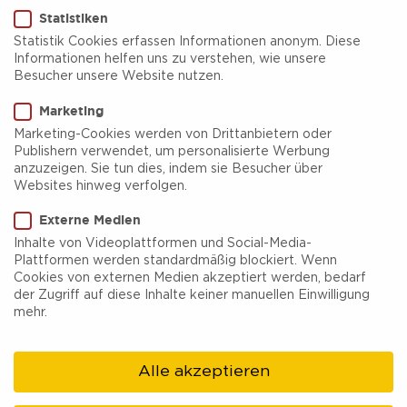
Statistiken
Statistik Cookies erfassen Informationen anonym. Diese
Informationen helfen uns zu verstehen, wie unsere
Besucher unsere Website nutzen.
Marketing
Eisdiele/Eiscafé
sonstiges
vegetarisch
vegan
Marketing-Cookies werden von Drittanbietern oder
Publishern verwendet, um personalisierte Werbung
RheinEis
anzuzeigen. Sie tun dies, indem sie Besucher über
Websites hinweg verfolgen.
RheinEis ist eine kleine Eismanufaktur nahe des
Externe Medien
Erholungsgebietes 6-Seen Wedau in Duisburg.
Inhalte von Videoplattformen und Social-Media-
Plattformen werden standardmäßig blockiert. Wenn
Das Eis wird frisch vor Ort hergestellt und das
Cookies von externen Medien akzeptiert werden, bedarf
ganz ohne Zusatzstoffe und künstliche Aromen.
der Zugriff auf diese Inhalte keiner manuellen Einwilligung
mehr.
Wechselnde Sorten, sowieso eine vegane &amp;
glutenfreie Auswahl an Leckereien lässt euer
Alle akzeptieren
Eisherz höherschlagen. Neben den Klassikern