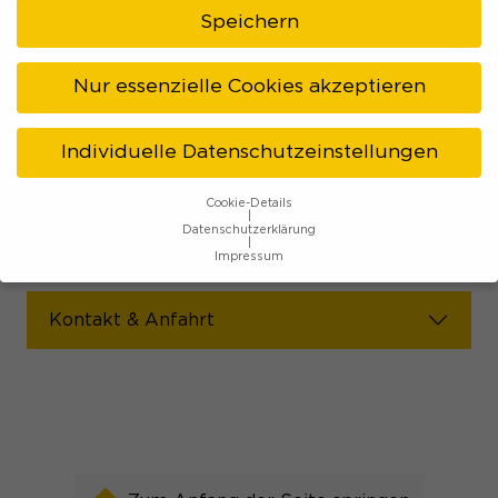
bietet die Manufaktur mit großer Leidenschaft
Speichern
vor allem besondere und ausgefallene Sorten an,
hierzu gehören z. B. Limette-Minze oder Lakritz.
Nur essenzielle Cookies akzeptieren
Individuelle Datenschutzeinstellungen
Social-Media:
Cookie-Details
Facebook »
Instagram »
Datenschutzerklärung
Impressum
Datenschutzeinstellungen
Kontakt & Anfahrt
Wenn Sie unter 16 Jahre alt sind und Ihre Zustimmung zu
freiwilligen Diensten geben möchten, müssen Sie Ihre
Erziehungsberechtigten um Erlaubnis bitten.
Wir verwenden Cookies und andere Technologien auf
unserer Website. Einige von ihnen sind essenziell, während
andere uns helfen, diese Website und Ihre Erfahrung zu
verbessern.
Personenbezogene Daten können verarbeitet
werden (z. B. IP-Adressen), z. B. für personalisierte Anzeigen